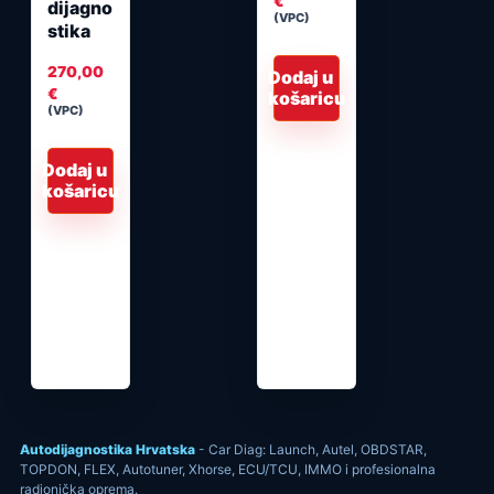
€
dijagno
(VPC)
stika
270,00
Dodaj u
€
košaricu
(VPC)
Dodaj u
košaricu
Autodijagnostika Hrvatska
- Car Diag: Launch, Autel, OBDSTAR,
TOPDON, FLEX, Autotuner, Xhorse, ECU/TCU, IMMO i profesionalna
radionička oprema.