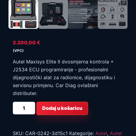
2.200,00
€
(VPC)
Autel Maxisys Elite II dvosmjerna kontrola +
J2534 ECU programiranje - profesionalni
dijagnostički alat za radionice, dijagnostiku i
servisnu primjenu. Car Diag ovlašteni
distributer.
Autel
Dodaj u košaricu
Maxisys
Elite
II
dvosmjerna
kontrola
+
SKU:
CAR-0242-3d15c1
Kategorije:
Autel
,
Autel