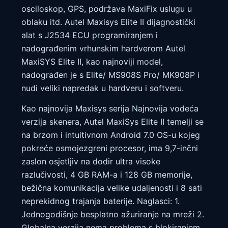
osciloskop, GPS, podržava MaxiFix uslugu u
oblaku itd. Autel Maxisys Elite II dijagnostički
alat s J2534 ECU programiranjem i
nadograđenim vrhunskim hardverom Autel
MaxiSYS Elite II, kao najnoviji model,
nadograđen je s Elite/ MS908S Pro/ MK908P i
nudi veliki napredak u hardveru i softveru.
Kao najnovija Maxisys serija Najnovija vodeća
verzija skenera, Autel MaxiSys Elite II temelji se
na brzom i intuitivnom Android 7.0 OS-u kojeg
pokreće osmojezgreni procesor, ima 9,7-inčni
zaslon osjetljiv na dodir ultra visoke
razlučivosti, 4 GB RAM-a i 128 GB memorije,
bežična komunikacija velike udaljenosti i 8 sati
neprekidnog trajanja baterije. Naglasci: 1.
Jednogodišnje besplatno ažuriranje na mreži 2.
Globalna verzija nema problema s blokiranjem