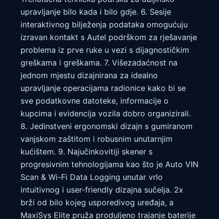
upravljanje bilo kada i bilo gdje. 6. Sesije
interaktivnog bilježenja podataka omogućuju
izravan kontakt s Autel podrškom za rješavanje
problema iz prve ruke u vezi s dijagnostičkim
greškama i greškama. 7. Višezadaćnost na
jednom mjestu dizajnirana za idealno
upravljanje operacijama radionice kako bi se
sve podatkovne datoteke, informacije o
kupcima i evidencija vozila dobro organizirali.
8. Jedinstveni ergonomski dizajn s gumiranom
vanjskom zaštitom i robusnim unutarnjim
kućištem. 9. Najučinkovitiji skener s
progresivnim tehnologijama kao što je Auto VIN
Scan & Wi-Fi Data Logging unutar vrlo
intuitivnog i user-friendly dizajna sučelja. 2x
brži od bilo kojeg usporedivog uređaja, a
MaxiSys Elite pruža produljeno trajanje baterije