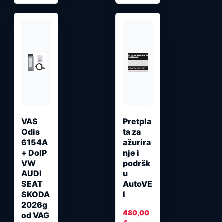
VAS
Pretpla
Odis
ta za
6154A
ažurira
+ DoIP
nje i
VW
podršk
AUDI
u
SEAT
AutoVE
SKODA
I
2026g
480,00
od VAG