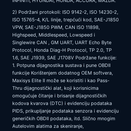
INFINITI, HYUNDAI, HONDA, ACCURA, MAZDA.
2) Podržani protokoli: ISO 9142-2, ISO 14230-2,
ISO 15765-4, K/L linije, trepćući kod, SAE-J1850
VPW, SAE-J1850 PWM, CAN ISO 11898,
Highspeed, Middlespeed, Lowspeed i
Singlewire CAN , GM UART, UART Echo Byte
Protocol, Honda Diag-H Protocol, TP 2.0, TP
1.6, SAE J1939, SAE J1708V Podržane funkcije:
1. Potpuna dijagnostika sustava i pune OBDII
funkcije Korištenjem dodatnog OEM softvera,
Maxisys Elite II može se koristiti i kao Pass-
Thru dijagnostički alat, koji korisnicima
omogućuje čitanje i brisanje dijagnostičkih
kodova kvarova (DTC) i evidenciju podataka
PIDS, prikupljanje podataka senzora i evidenciju
generičkih OBDII podataka, itd. Slično mnogim
Autelovim alatima za skeniranje,