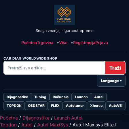
Snaga znanja, sigurnost opreme
Početna
Trgovina
Više
Registracija
Prijava
CAR DIAG WORLDWIDE SHOP
Traži
Language
Dijagnostike
Tuning
Računala
Launch
Autel
TOPDON
OBDSTAR
FLEX
Autotuner
Xhorse
AutoVEI
Početna
/
Dijagnostike
/
Launch Autel
Topdon
/
Autel
/
Autel MaxiSys
/ Autel Maxisys Elite II