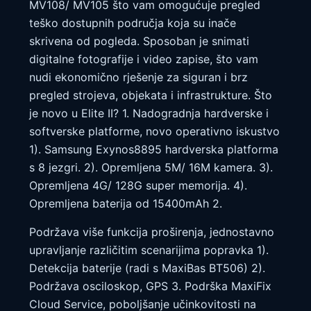
MV108/ MV105 što vam omogućuje pregled
teško dostupnih područja koja su inače
skrivena od pogleda. Sposoban je snimati
digitalne fotografije i video zapise, što vam
nudi ekonomično rješenje za siguran i brz
pregled strojeva, objekata i infrastrukture. Što
je novo u Elite II? 1. Nadogradnja hardverske i
softverske platforme, novo operativno iskustvo
1). Samsung Exynos8895 hardverska platforma
s 8 jezgri. 2). Opremljena 5M/ 16M kamera. 3).
Opremljena 4G/ 128G super memorija. 4).
Opremljena baterija od 15400mAh 2.
Podržava više funkcija proširenja, jednostavno
upravljanje različitim scenarijima popravka 1).
Detekcija baterije (radi s MaxiBas BT506) 2).
Podržava osciloskop, GPS 3. Podrška MaxiFix
Cloud Service, poboljšanje učinkovitosti na