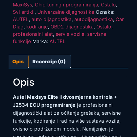
J2534
MaxiSys
,
Chip tuning i programiranja
,
Ostalo
,
ECU
programiranje
Svi artikli
,
Univerzalne dijagnostike
Oznaka:
količina
AUTEL
,
auto dijagnostika
,
autodijagnostika
,
Car
Diag
,
kodiranje
,
OBD2 dijagnostika
,
Ostalo
,
profesionalni alat
,
servis vozila
,
servisne
funkcije
Marka:
AUTEL
Opis
Recenzije (0)
Opis
Autel Maxisys Elite II dvosmjerna kontrola +
J2534 ECU programiranje
je profesionalni
dijagnostički alat za očitanje grešaka, servisne
funkcije, kodiranje i rad na više sustava vozila,
ovisno o podržanom modelu. Namijenjen je
servisima, autoelektričarima, dijagnostičarima i