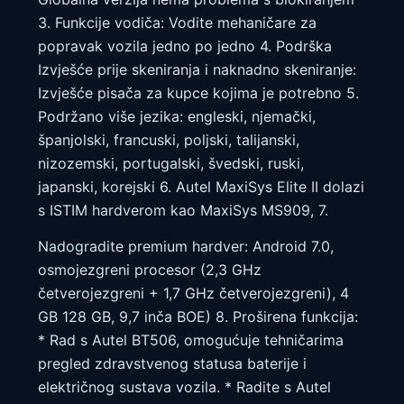
3. Funkcije vodiča: Vodite mehaničare za
popravak vozila jedno po jedno 4. Podrška
Izvješće prije skeniranja i naknadno skeniranje:
Izvješće pisača za kupce kojima je potrebno 5.
Podržano više jezika: engleski, njemački,
španjolski, francuski, poljski, talijanski,
nizozemski, portugalski, švedski, ruski,
japanski, korejski 6. Autel MaxiSys Elite II dolazi
s ISTIM hardverom kao MaxiSys MS909, 7.
Nadogradite premium hardver: Android 7.0,
osmojezgreni procesor (2,3 GHz
četverojezgreni + 1,7 GHz četverojezgreni), 4
GB 128 GB, 9,7 inča BOE) 8. Proširena funkcija:
* Rad s Autel BT506, omogućuje tehničarima
pregled zdravstvenog statusa baterije i
električnog sustava vozila. * Radite s Autel