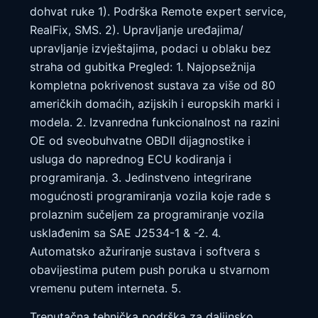
dohvat ruke 1). Podrška Remote expert service,
RealFix, SMS. 2). Upravljanje uređajima/
upravljanje izvještajima, podaci u oblaku bez
straha od gubitka Pregled: 1. Najopsežnija
kompletna pokrivenost sustava za više od 80
američkih domaćih, azijskih i europskih marki i
modela. 2. Izvanredna funkcionalnost na razini
OE od sveobuhvatne OBDII dijagnostike i
usluga do naprednog ECU kodiranja i
programiranja. 3. Jedinstveno integrirane
mogućnosti programiranja vozila koje rade s
prolaznim sučeljem za programiranje vozila
usklađenim sa SAE J2534-1 & -2. 4.
Automatsko ažuriranje sustava i softvera s
obavijestima putem push poruka u stvarnom
vremenu putem interneta. 5.
Trenutačna tehnička podrška za daljinsko