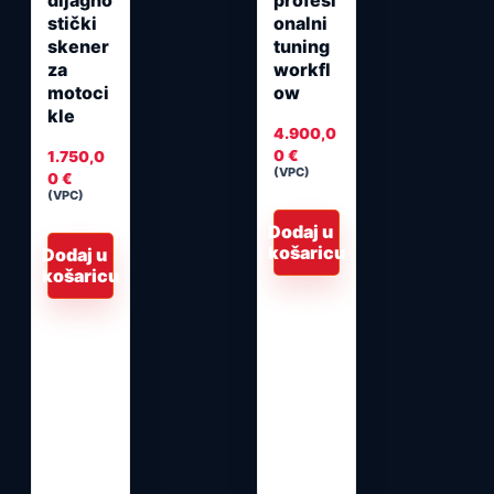
stički
onalni
skener
tuning
za
workfl
motoci
ow
kle
4.900,0
0
€
1.750,0
(VPC)
0
€
(VPC)
Dodaj u
košaricu
Dodaj u
košaricu