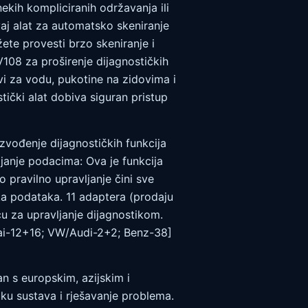
ekih kompliciranih održavanja ili
Ovaj alat za automatsko skeniranje
te provesti brzo skeniranje i
108 za proširenje dijagnostičkih
vi za vodu, pukotine na zidovima i
ički alat dobiva siguran pristup
zvođenje dijagnostičkih funkcija
ljanje podacima: Ova je funkcija
 pravilno upravljanje čini sve
tka podataka. 11 adaptera (prodaju
u za upravljanje dijagnostikom.
dai-12+16; VW/Audi-2+2; Benz-38]
an s europskim, azijskim i
ku sustava i rješavanje problema.