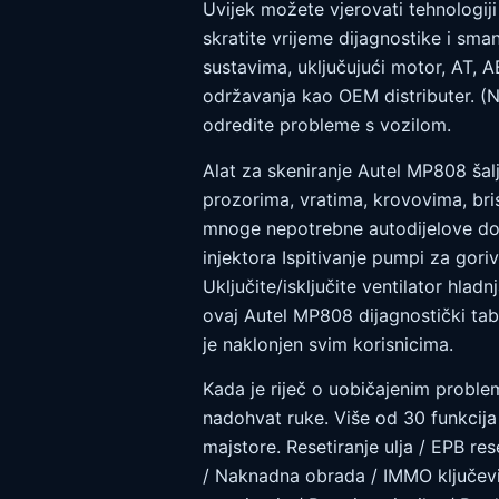
Uvijek možete vjerovati tehnologiji
skratite vrijeme dijagnostike i sma
sustavima, uključujući motor, AT, 
održavanja kao OEM distributer. (N
odredite probleme s vozilom.
Alat za skeniranje Autel MP808 šal
prozorima, vratima, krovovima, bris
mnoge nepotrebne autodijelove dok 
injektora Ispitivanje pumpi za gori
Uključite/isključite ventilator hl
ovaj Autel MP808 dijagnostički tabl
je naklonjen svim korisnicima.
Kada je riječ o uobičajenim proble
nadohvat ruke. Više od 30 funkcij
majstore. Resetiranje ulja / EPB re
/ Naknadna obrada / IMMO ključevi 