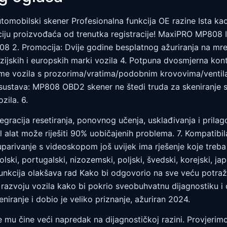
obilski skener Profesionalna funkcija OE razine Ista k
iju proizvođaća od trenutka registracije! MaxiPRO MP808 Is
 2. Promocija: Dvije godine besplatnog ažuriranja na mrež
ijskih i europskih marki vozila 4. Potpuna dvosmjerna kontr
obleme vozila s prozorima/vratima/podobnim krovovima/ve
h sustava: MP808 OBD2 skener ne štedi truda za skeniranje s
zila. 6.
tegracija resetiranja, ponovnog učenja, usklađivanja i pri
 alat može riješiti 90% uobičajenih problema. 7. Kompatib
parivanje s videoskopom još uvijek ima rješenje koje treba p
lski, portugalski, nizozemski, poljski, švedski, korejski, japa
funkcija olakšava rad Kako bi odgovorio na sve veću potraž
 i razvoju vozila kako bi pokrio sveobuhvatnu dijagnostiku i
eniranje i dobio je veliko priznanje, ažuriran 2024.
 mu čine veći napredak na dijagnostičkoj razini. Provjerimo