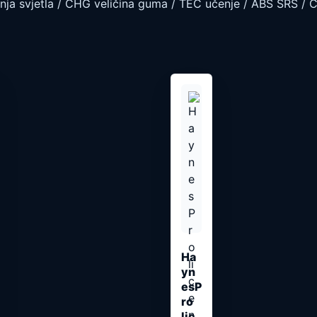
dnja svjetla / CHG veličina guma / TEC učenje / ABS SRS / Ci
Ha
yn
esP
ro
lic