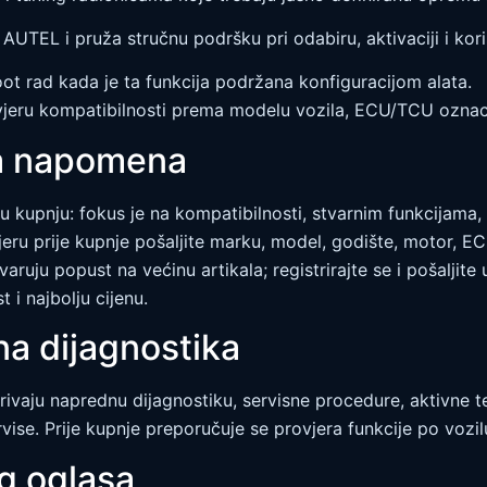
a AUTEL i pruža stručnu podršku pri odabiru, aktivaciji i kor
oot rad kada je ta funkcija podržana konfiguracijom alata.
jeru kompatibilnosti prema modelu vozila, ECU/TCU oznaci
ka napomena
nu kupnju: fokus je na kompatibilnosti, stvarnim funkcijama
ru prije kupnje pošaljite marku, model, godište, motor, EC
ostvaruju popust na većinu artikala; registrirajte se i pošalji
 i najbolju cijenu.
na dijagnostika
vaju naprednu dijagnostiku, servisne procedure, aktivne tes
se. Prije kupnje preporučuje se provjera funkcije po vozilu
og oglasa