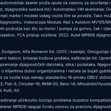
j automobilski skener pruža upute na zaslonu za dovršenje n
test, dijagnostika sustava itd.) Automatsko VIN skeniranje: 
ati marke i modele vašeg vozila čim se poveže. Tako može
u dijagnostiku. Videoscope Module: Rad s Autelom MV105/MV
nih područja kao što su motor i pumpa za gorivo, čak i cije
 zasebno. FCA pristup vozilima: 2022. Autel MP808 dijagnost
 Dodgeom, Alfa Romeom itd. (2017. i kasnije). Omogućuje i
ni testovi, brisanje kodova grešaka, kalibracije itd. Uprav
premanje dijagnostičkih datoteka, slika i podataka. Njegovo
e o klijentima dobro organiziranima i nećete se bojati gubi
za vozila koja nemaju standardnu ​​16-pinsku OBD2 utičnic
-2; Fiat-3; Chrysler-16; BMW-20; Benz-14; Mitsubishi/Hyun
 Audi, itd.
testiranje učinkovito lociraju probleme Izuzetno kompatibil
skener MP808 njeguje čvrstu osnovu za preciznu dijagnosti