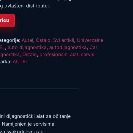
g ovlašteni distributer.
ricu
ategorije:
Autel
,
Ostalo
,
Svi artikli
,
Univerzalne
EL
,
auto dijagnostika
,
autodijagnostika
,
Car
gnostika
,
Ostalo
,
profesionalni alat
,
servis
arka:
AUTEL
ni dijagnostički alat za očitanje
 Namijenjen je servisima,
 za svakodnevni rad.