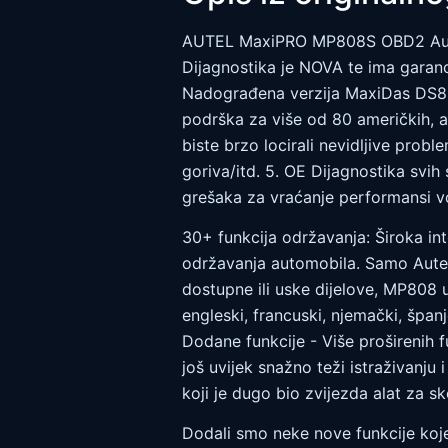
AUTEL MaxiPRO MP808S OBD2 Autom
Dijagnostika je NOVA te ima garanc
Nadograđena verzija MaxiDas DS808
podrška za više od 80 američkih, az
biste brzo locirali nevidljive pr
goriva/itd. 5. OE Dijagnostika svi
grešaka za vraćanje performansi vo
30+ funkcija održavanja: Široka in
održavanja automobila. Samo Autel
dostupne ili uske dijelove, MP808 u
engleski, francuski, njemački, španjo
Dodane funkcije - Više proširenih 
još uvijek snažno teži istraživanju
koji je dugo bio zvijezda alat za sk
Dodali smo neke nove funkcije koje