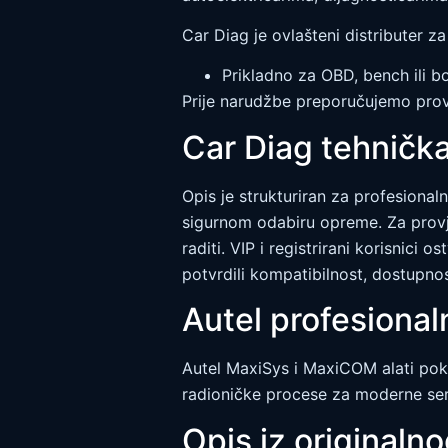
Car Diag je ovlašteni distributer z
Prikladno za OBD, bench ili b
Prije narudžbe preporučujemo prov
Car Diag tehnič
Opis je strukturiran za profesional
sigurnom odabiru opreme. Za provje
raditi. VIP i registrirani korisnici 
potvrdili kompatibilnost, dostupnost
Autel profesional
Autel MaxiSys i MaxiCOM alati pokri
radioničke procese za moderne servi
Opis iz originaln