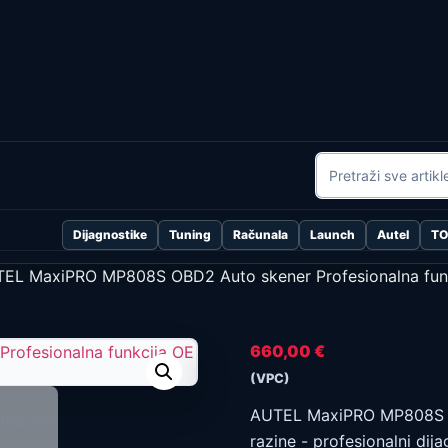
Dijagnostike
Tuning
Računala
Launch
Autel
T
EL MaxiPRO MP808S OBD2 Auto skener Profesionalna funk
660,00
€
(VPC)
AUTEL MaxiPRO MP808S OB
razine - profesionalni dija