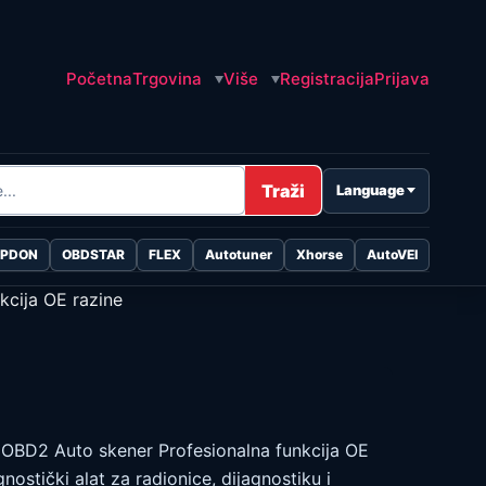
Početna
Trgovina
Više
Registracija
Prijava
Traži
Language
OPDON
OBDSTAR
FLEX
Autotuner
Xhorse
AutoVEI
cija OE razine
D2 Auto skener Profesionalna funkcija OE
gnostički alat za radionice, dijagnostiku i