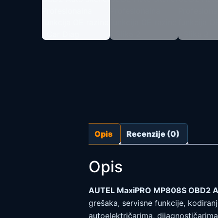
Opis
Recenzije (0)
Opis
AUTEL MaxiPRO MP808S OBD2 Auto
grešaka, servisne funkcije, kodiran
autoelektričarima, dijagnostičarim