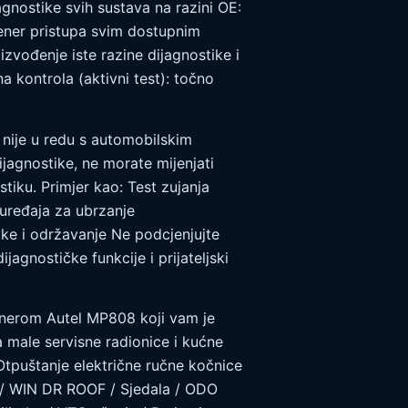
gnostike svih sustava na razini OE:
kener pristupa svim dostupnim
zvođenje iste razine dijagnostike i
 kontrola (aktivni test): točno
 nije u redu s automobilskim
ijagnostike, ne morate mijenjati
iku. Primjer kao: Test zujanja
 uređaja za ubrzanje
vke i održavanje Ne podcjenjujte
agnostičke funkcije i prijateljski
kenerom Autel MP808 koji vam je
male servisne radionice i kućne
 Otpuštanje električne ručne kočnice
ca / WIN DR ROOF / Sjedala / ODO