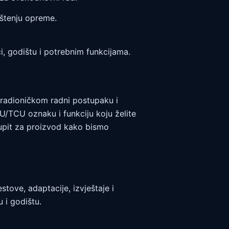
ištenju opreme.
, godištu i potrebnim funkcijama.
, radioničkom radni postupaku i
U/TCU oznaku i funkciju koju želite
te upit za proizvod kako bismo
tove, adaptacije, izvještaje i
 i godištu.