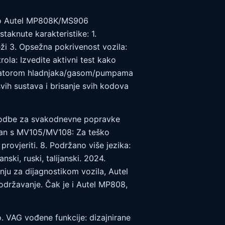
ao Autel MP808K/MS906
taknute karakteristike: 1.
i 3. Opsežna pokrivenost vozila:
ola: Izvedite aktivni test kako
ntilatorom hladnjaka/gasom/pumpama
vih sustava i brisanje svih kodova
lagodbe za svakodnevne popravke
ilan s MV105/MV108: Za teško
rovjeriti. 8. Podržano više jezika:
nski, ruski, talijanski. 2024.
nju za dijagnostikom vozila, Autel
 održavanje. Čak je i Autel MP808,
. VAG vođene funkcije: dizajnirane