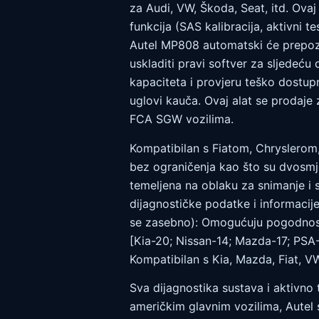
za Audi, VW, Škoda, Seat, itd. Ova
funkcija (SAS kalibracija, aktivni 
Autel MP808 automatski će prepozn
uskladiti pravi softver za sljedeć
kapaciteta i provjeru teško dostup
uglovi kauča. Ovaj alat se prodaje
FCA SGW vozilima.
Kompatibilan s Fiatom, Chryslerom,
bez ograničenja kao što su dvosmjer
temeljena na oblaku za snimanje i s
dijagnostičke podatke i informacij
se zasebno): Omogućuju pogodnost 
[Kia-20; Nissan-14; Mazda-17; PSA
Kompatibilan s Kia, Mazda, Fiat, VW,
Sva dijagnostika sustava i aktivno 
američkim glavnim vozilima, Autel 