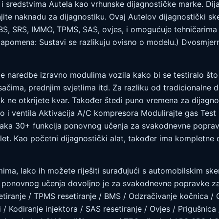
 i sredstvima Autela kao vrhunske dijagnostičke marke. Dija
njite naknadu za dijagnostiku. Ovaj Autelov dijagnostički s
ABS, SRS, IMMO, TPMS, SAS, ovjes, i omogućuje tehničarima i
apomena: Sustavi se razlikuju ovisno o modelu.) Dvosmjerna
je naredbe izravno modulima vozila kako bi se testiralo što
ačima, prednjim svjetlima itd. Za razliku od tradicionalne d
ne otkrijete kvar. Također štedi puno vremena za dijagnost
vo i ventila Aktivacija A/C kompresora Modulirajte gas Test
adnjaka 30+ funkcija ponovnog učenja za svakodnevne popra
et. Kao početni dijagnostički alat, također ima kompletne dij
mima, lako ih možete riješiti surađujući s automobilskim s
a ponovnog učenja dovoljno je za svakodnevne popravke za 
setiranje / TPMS resetiranje / BMS / Odzračivanje kočnica /
/ Kodiranje injektora / SAS resetiranje / Ovjes / Prigušni