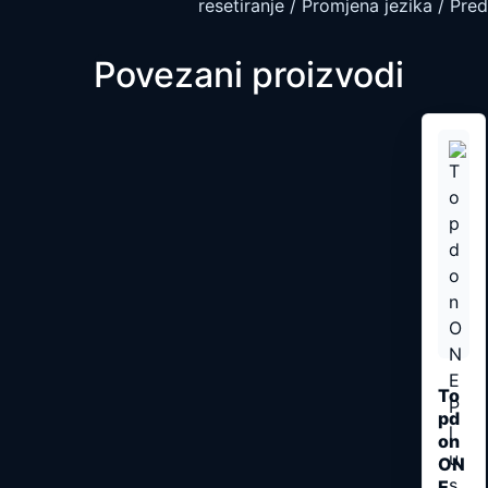
resetiranje / Promjena jezika / Pre
Povezani proizvodi
To
pd
on
ON
E