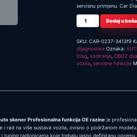
servisnu primjenu. Car Dia
AUTEL
Dodaj u koša
MaxiPRO
MP808S
OBD2
Auto
skener
SKU:
CAR-0237-3413f9
K
Profesionalna
dijagnostike
Oznaka:
AUT
funkcija
OE
Diag
,
kodiranje
,
OBD2 dija
razine
vozila
,
servisne funkcije
M
količina
 skener Profesionalna funkcija OE razine
je profesional
je i rad na više sustava vozila, ovisno o podržanom modelu.
a i tuning radionicama koje trebaju jasno definiranu opremu