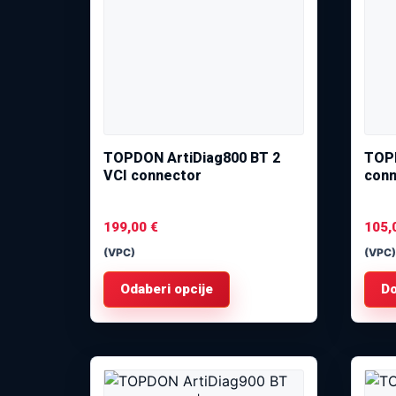
TOPDON ArtiDiag800 BT 2
TOPD
VCI connector
conn
199,00
€
105,
(VPC)
(VPC)
Odaberi opcije
Do