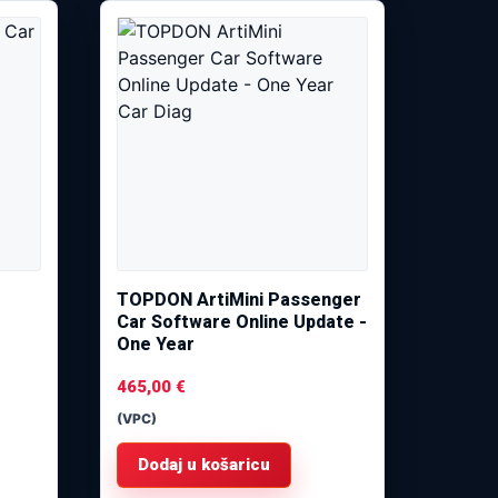
TOPDON ArtiMini Passenger
Car Software Online Update -
One Year
465,00
€
(VPC)
Dodaj u košaricu