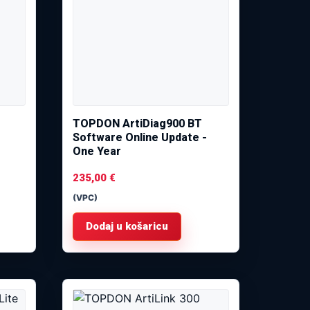
TOPDON ArtiDiag900 BT
Software Online Update -
One Year
235,00
€
(VPC)
Dodaj u košaricu