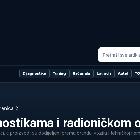
Dijagnostike
Tuning
Računala
Launch
Autel
T
ranica 2
gnostikama i radioničkom
, a proizvodi su dodijeljeni prema brandu, vozilu i tehničkoj nam