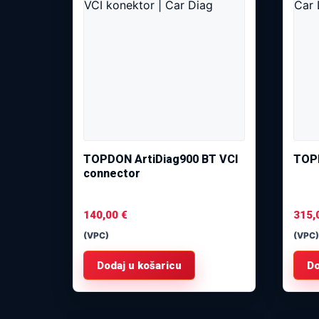
TOPDON ArtiDiag900 BT VCI
TOPD
connector
140,00
€
315,
(VPC)
(VPC)
Dodaj u košaricu
Do