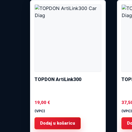
TOPDON ArtiLink300
TOPD
19,00
€
37,5
(VPC)
(VPC)
Dodaj u košaricu
Do