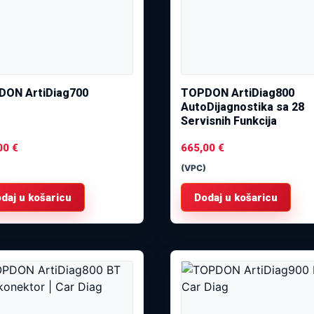
ON ArtiDiag700
TOPDON ArtiDiag800
AutoDijagnostika sa 28
Servisnih Funkcija
00
€
665,00
€
(VPC)
daj u košaricu
Dodaj u košaricu