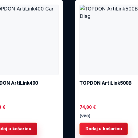
ON ArtiLink400
TOPDON ArtiLink500B
0
€
74,00
€
(VPC)
daj u košaricu
Dodaj u košaricu