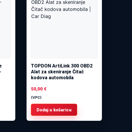
e
TOPDON ArtiLink 300 OBD2
-
Alat za skeniranje Čitač
kodova automobila
50,00
€
(VPC)
Dodaj u košaricu