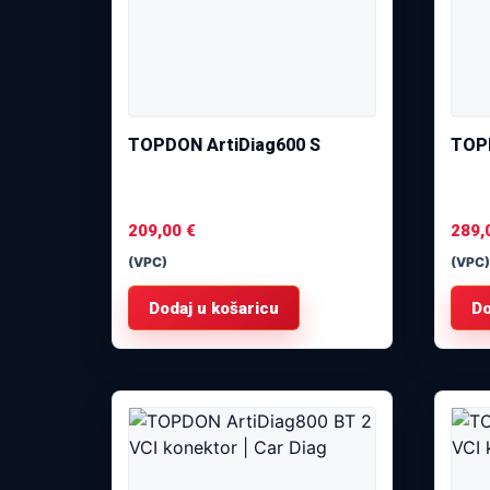
TOPDON ArtiDiag600 S
TOPD
209,00
€
289,
(VPC)
(VPC)
Dodaj u košaricu
Do