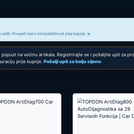
×
 raditi. Provjerit ćemo kompatibilnost prije kupnje.
ju popust na većinu artikala. Registrirajte se i pošaljite upit za p
uraciju prije kupnje.
Pošalji upit za bolju cijenu