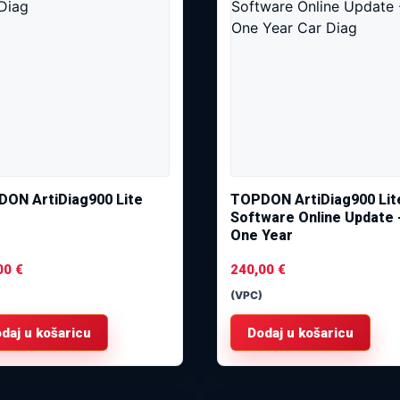
ON ArtiDiag900 Lite
TOPDON ArtiDiag900 Lit
Software Online Update 
One Year
00
€
240,00
€
(VPC)
daj u košaricu
Dodaj u košaricu