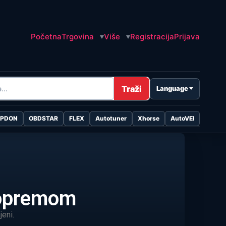
Početna
Trgovina
Više
Registracija
Prijava
Traži
Language
OPDON
OBDSTAR
FLEX
Autotuner
Xhorse
AutoVEI
 opremom
jeni.