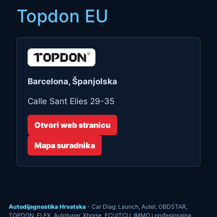
Topdon EU
Barcelona, Španjolska
Calle Sant Elies 29-35
Otvori web stranicu
Mapa suradnika
Autodijagnostika Hrvatska
- Car Diag: Launch, Autel, OBDSTAR,
TOPDON, FLEX, Autotuner, Xhorse, ECU/TCU, IMMO i profesionalna