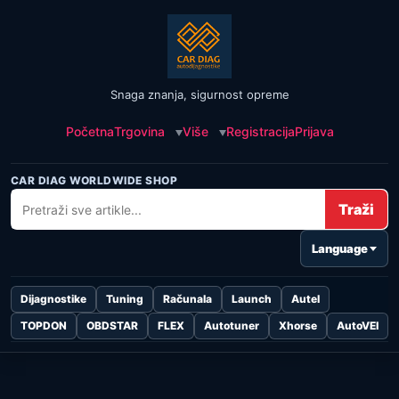
Snaga znanja, sigurnost opreme
Početna
Trgovina
Više
Registracija
Prijava
CAR DIAG WORLDWIDE SHOP
Traži
Language
Dijagnostike
Tuning
Računala
Launch
Autel
TOPDON
OBDSTAR
FLEX
Autotuner
Xhorse
AutoVEI
Skip to
content