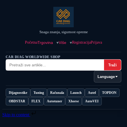
Snaga znanja, sigurnost opreme
Početna
Trgovina
Više
Registracija
Prijava
CAR DIAG WORLDWIDE SHOP
Traži
Language
Dijagnostike
Tuning
Računala
Launch
Autel
TOPDON
OBDSTAR
FLEX
Autotuner
Xhorse
AutoVEI
Skip to content