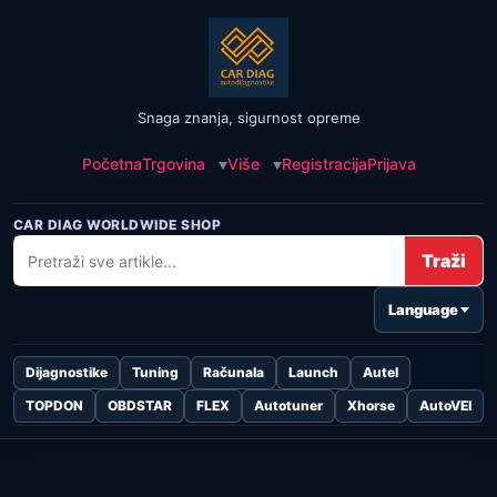
Snaga znanja, sigurnost opreme
Početna
Trgovina
Više
Registracija
Prijava
CAR DIAG WORLDWIDE SHOP
Traži
Language
Dijagnostike
Tuning
Računala
Launch
Autel
TOPDON
OBDSTAR
FLEX
Autotuner
Xhorse
AutoVEI
Skip to
content