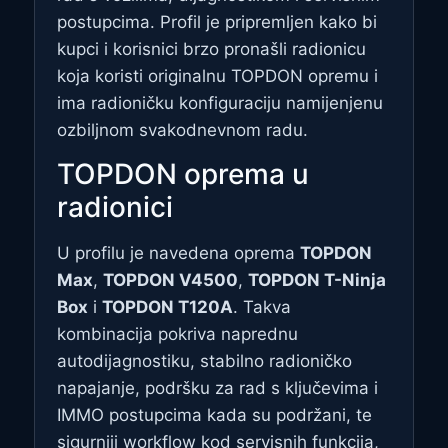
postupcima. Profil je pripremljen kako bi
kupci i korisnici brzo pronašli radionicu
koja koristi originalnu TOPDON opremu i
ima radioničku konfiguraciju namijenjenu
ozbiljnom svakodnevnom radu.
TOPDON oprema u
radionici
U profilu je navedena oprema
TOPDON
Max
,
TOPDON V4500
,
TOPDON T-Ninja
Box
i
TOPDON T120A
. Takva
kombinacija pokriva naprednu
autodijagnostiku, stabilno radioničko
napajanje, podršku za rad s ključevima i
IMMO postupcima kada su podržani, te
sigurniji workflow kod servisnih funkcija,