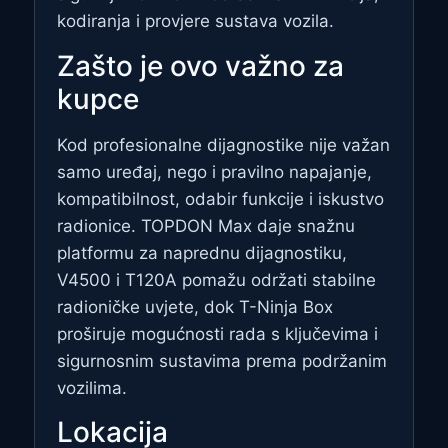
kodiranja i provjere sustava vozila.
Zašto je ovo važno za
kupce
Kod profesionalne dijagnostike nije važan
samo uređaj, nego i pravilno napajanje,
kompatibilnost, odabir funkcije i iskustvo
radionice. TOPDON Max daje snažnu
platformu za naprednu dijagnostiku,
V4500 i T120A pomažu održati stabilne
radioničke uvjete, dok T-Ninja Box
proširuje mogućnosti rada s ključevima i
sigurnosnim sustavima prema podržanim
vozilima.
Lokacija