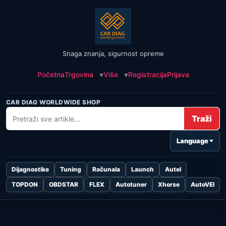
Snaga znanja, sigurnost opreme
Početna
Trgovina
Više
Registracija
Prijava
CAR DIAG WORLDWIDE SHOP
Traži
Language
Dijagnostike
Tuning
Računala
Launch
Autel
TOPDON
OBDSTAR
FLEX
Autotuner
Xhorse
AutoVEI
Skip to
content