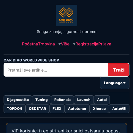
Snaga znanja, sigurnost opreme
Početna
Trgovina
Više
Registracija
Prijava
CAR DIAG WORLDWIDE SHOP
Traži
Language
Dijagnostike
Tuning
Računala
Launch
Autel
TOPDON
OBDSTAR
FLEX
Autotuner
Xhorse
AutoVEI
Skip to
content
VIP korisnici i registrirani korisnici ostvaruju popust