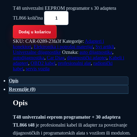
T48 univerzalni EEPROM programator s 30 adaptera
TL866 količina
Dodaj u košaricu
SKU:
CAR-0289-23fa3f
Kategorije:
Adapteri i
konektori
,
Elektronika i potrošni materijal
,
Svi artikli
,
Univerzalne dijagnostike
Oznaka:
auto dijagnostika
,
autodijagnostika
,
Car Diag
,
dijagnostički adapter
,
Kabeli i
adapteri
,
OBD2 kabel
,
profesionalni alat
,
radionički
kabel
,
servis vozila
Opis
Recenzije (0)
Opis
T48 univerzalni eeprom programator + 30 adaptera
TL866 t48
je profesionalni kabel ili adapter za povezivanje
dijagnostičkih i programatorskih alata s vozilom ili modulom.