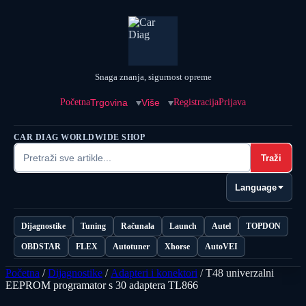
Snaga znanja, sigurnost opreme
Početna
Trgovina
Više
Registracija
Prijava
CAR DIAG WORLDWIDE SHOP
Traži
Language
Dijagnostike
Tuning
Računala
Launch
Autel
TOPDON
OBDSTAR
FLEX
Autotuner
Xhorse
AutoVEI
Početna
/
Dijagnostike
/
Adapteri i konektori
/ T48 univerzalni
EEPROM programator s 30 adaptera TL866