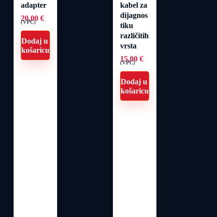
adapter
kabel za
dijagnos
20,00
€
(VPC)
tiku
različitih
Dodaj u
vrsta
košaricu
15,00
€
(VPC)
Dodaj u
košaricu