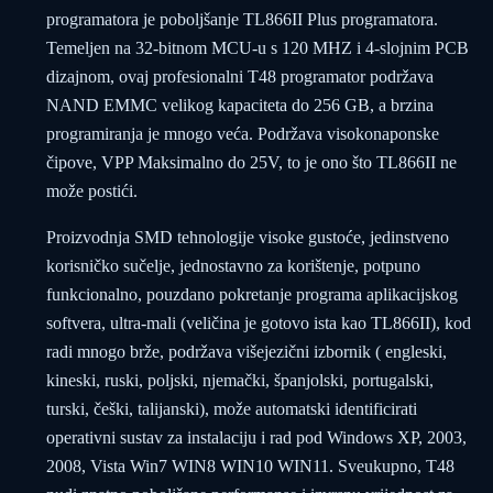
programatora je poboljšanje TL866II Plus programatora.
Temeljen na 32-bitnom MCU-u s 120 MHZ i 4-slojnim PCB
dizajnom, ovaj profesionalni T48 programator podržava
NAND EMMC velikog kapaciteta do 256 GB, a brzina
programiranja je mnogo veća. Podržava visokonaponske
čipove, VPP Maksimalno do 25V, to je ono što TL866II ne
može postići.
Proizvodnja SMD tehnologije visoke gustoće, jedinstveno
korisničko sučelje, jednostavno za korištenje, potpuno
funkcionalno, pouzdano pokretanje programa aplikacijskog
softvera, ultra-mali (veličina je gotovo ista kao TL866II), kod
radi mnogo brže, podržava višejezični izbornik ( engleski,
kineski, ruski, poljski, njemački, španjolski, portugalski,
turski, češki, talijanski), može automatski identificirati
operativni sustav za instalaciju i rad pod Windows XP, 2003,
2008, Vista Win7 WIN8 WIN10 WIN11. Sveukupno, T48