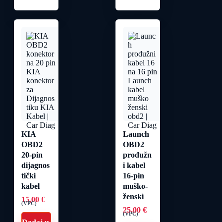
KIA
Launch
OBD2
OBD2
20-pin
produžn
dijagnos
i kabel
tički
16-pin
kabel
muško-
ženski
15,00
€
(VPC)
25,00
€
(VPC)