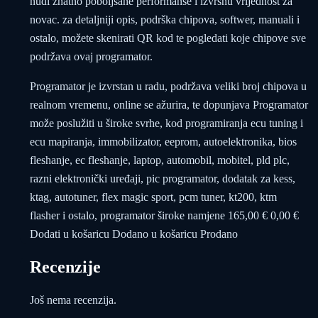
nudi znatno poboljšane performanse i izvrsnu vrijednost za
novac. za detaljniji opis, podrška chipova, softwer, manuali i
ostalo, možete skenirati QR kod te pogledati koje chipove sve
podržava ovaj programator.
Programator je izvrstan u radu, podržava veliki broj chipova u
realnom vremenu, online se ažurira, te dopunjava Programator
može poslužiti u široke svrhe, kod programiranja ecu tuning i
ecu mapiranja, immobilizator, eeprom, autoelektronika, bios
fleshanje, ec fleshanje, laptop, automobil, mobitel, pld plc,
razni elektronički uređaji, pic programator, dodatak za kess,
ktag, autotuner, flex magic sport, pcm tuner, kt200, ktm
flasher i ostalo, programator široke namjene 165,00 € 0,00 €
Dodati u košaricu Dodano u košaricu Prodano
Recenzije
Još nema recenzija.