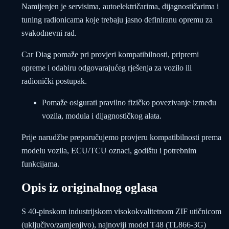
Namijenjen je servisima, autoelektričarima, dijagnostičarima i
tuning radionicama koje trebaju jasno definiranu opremu za
svakodnevni rad.
Car Diag pomaže pri provjeri kompatibilnosti, pripremi
opreme i odabiru odgovarajućeg rješenja za vozilo ili
radionički postupak.
Pomaže osigurati pravilno fizičko povezivanje između
vozila, modula i dijagnostičkog alata.
Prije narudžbe preporučujemo provjeru kompatibilnosti prema
modelu vozila, ECU/TCU oznaci, godištu i potrebnim
funkcijama.
Opis iz originalnog oglasa
S 40-pinskom industrijskom visokokvalitetnom ZIF utičnicom
(uključivo/zamjenjivo), najnoviji model T48 (TL866-3G)