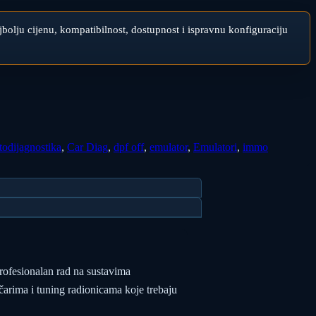
najbolju cijenu, kompatibilnost, dostupnost i ispravnu konfiguraciju
todijagnostika
,
Car Diag
,
dpf off
,
emulator
,
Emulatori
,
immo
profesionalan rad na sustavima
arima i tuning radionicama koje trebaju