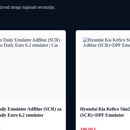
oizvod mogu napisati recenziju.
aily Emulator AdBlue (SCR) za
Hyundai Kia Kefico Sim
aily Euro 6.2 emulator
(SCR)+DPF Emulator
€
199,00
€