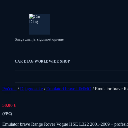
Snaga znanja, sigurnost opreme
CAR DIAG WORLDWIDE SHOP
Početna
/
Dijagnostike
/
Emulatori brave i IMMO
/ Emulator brave 
50,00
€
(VPC)
Emulator brave Range Rover Vogue HSE L322 2001-2009 – profesionalni