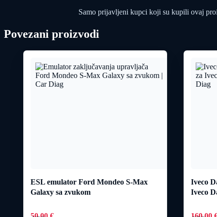
Samo prijavljeni kupci koji su kupili ovaj pr
Povezani proizvodi
ESL emulator Ford Mondeo S-Max
Iveco D
Galaxy sa zvukom
Iveco D
50,00
€
160,00