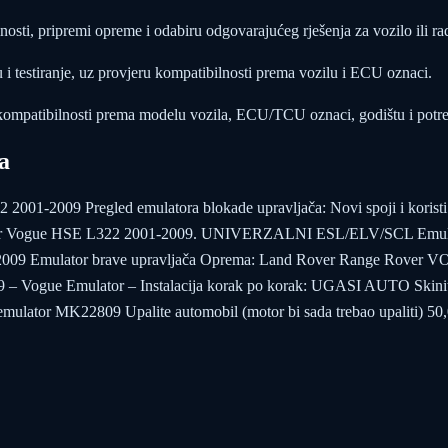
osti, pripremi opreme i odabiru odgovarajućeg rješenja za vozilo ili ra
i testiranje, uz provjeru kompatibilnosti prema vozilu i ECU oznaci.
kompatibilnosti prema modelu vozila, ECU/TCU oznaci, godištu i potr
a
01-2009 Pregled emulatora blokade upravljača: Novi spoji i koristi 
ver Vogue HSE L322 2001-2009. UNIVERZALNI ESL/ELV/SCL Emulator
009 Emulator brave upravljača Oprema: Land Rover Range Rover 
 Vogue Emulator – Instalacija korak po korak: UGASI AUTO Skinite 
emulator MK22809 Upalite automobil (motor bi sada trebao upaliti) 50