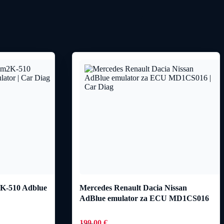
2K-510 Adblue
Mercedes Renault Dacia Nissan
AdBlue emulator za ECU MD1CS016
199,00
€