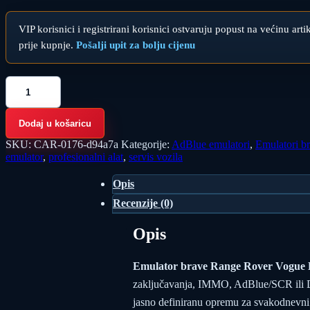
VIP korisnici i registrirani korisnici ostvaruju popust na većinu art
prije kupnje.
Pošalji upit za bolju cijenu
Emulator
brave
Range
Rover
Dodaj u košaricu
Vogue
HSE
SKU:
CAR-0176-d94a7a
Kategorije:
AdBlue emulatori
,
Emulatori b
L322
emulator
,
profesionalni alat
,
servis vozila
2001-
2009
Opis
količina
Recenzije (0)
Opis
Emulator brave Range Rover Vogue
zaključavanja, IMMO, AdBlue/SCR ili DPF
jasno definiranu opremu za svakodnevni