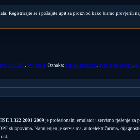
ikala. Registrirajte se i pošaljite upit za proizvod kako bismo provjerili 
rave i IMMO
,
Svi artikli
Oznaka:
adblue emulator
,
auto dijagnostika
,
au
 HSE L322 2001-2009
je profesionalni emulator i servisno rješenje za 
 sklopovima. Namijenjen je servisima, autoelektričarima, dijagnostič
 rad.