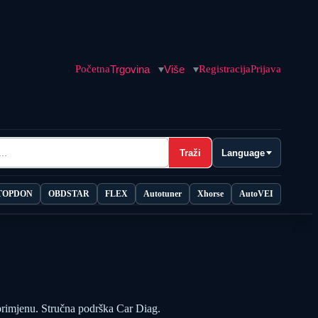
Početna
Trgovina
Više
Registracija
Prijava
Traži
Language
TOPDON
OBDSTAR
FLEX
Autotuner
Xhorse
AutoVEI
primjenu. Stručna podrška Car Diag.