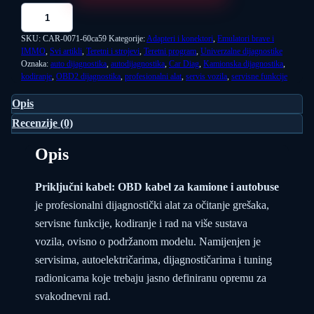
SKU:
CAR-0071-60ca59
Kategorije:
Adapteri i konektori
,
Emulatori brave i
IMMO
,
Svi artikli
,
Teretni i strojevi
,
Teretni program
,
Univerzalne dijagnostike
Oznaka:
auto dijagnostika
,
autodijagnostika
,
Car Diag
,
Kamionska dijagnostika
,
kodiranje
,
OBD2 dijagnostika
,
profesionalni alat
,
servis vozila
,
servisne funkcije
Opis
Recenzije (0)
Opis
Priključni kabel: OBD kabel za kamione i autobuse
je profesionalni dijagnostički alat za očitanje grešaka,
servisne funkcije, kodiranje i rad na više sustava
vozila, ovisno o podržanom modelu. Namijenjen je
servisima, autoelektričarima, dijagnostičarima i tuning
radionicama koje trebaju jasno definiranu opremu za
svakodnevni rad.