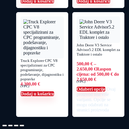
Dodaj u košaricu
Dodaj u košaricu
John Deere V3 Service
Advisor5.2 EDL komplet za
Traktore i ostalo
Truck Explorer CPC V8
500,00
€
–
specijalizirani za CPC
2.650,00
€
Raspon
programiranje,
cijena: od 500,00 € do
podešavanje, dijagnostiku i
popravke
2.650,00 €
(VPC)
4.300,00
€
(VPC)
Odaberi opcije
Ovaj
Dodaj u košaricu
proizvod ima više
varijanti. Opcije se
mogu odabrati na
stranici proizvoda