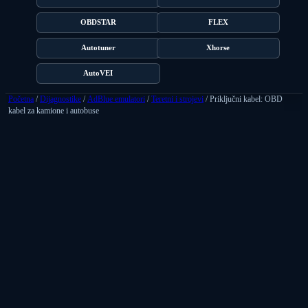
OBDSTAR
FLEX
Autotuner
Xhorse
AutoVEI
Početna
/
Dijagnostike
/
AdBlue emulatori
/
Teretni i strojevi
/ Priključni kabel: OBD
kabel za kamione i autobuse