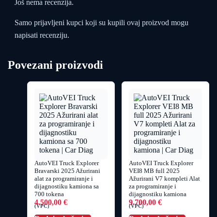
Još nema recenzija.
Samo prijavljeni kupci koji su kupili ovaj proizvod mogu
napisati recenziju.
Povezani proizvodi
AutoVEI Truck Explorer
AutoVEI Truck Explorer
Bravarski 2025 Ažurirani
VEI8 MB full 2025
alat za programiranje i
Ažurirani V7 kompleti Alat
dijagnostiku kamiona sa
za programiranje i
700 tokena
dijagnostiku kamiona
4.500,00
€
9.700,00
€
(VPC)
(VPC)