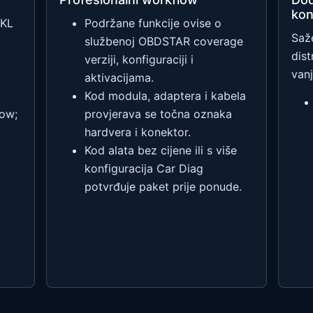
kon
AKL
Podržane funkcije ovise o
Saž
službenoj OBDSTAR coverage
dis
verziji, konfiguraciji i
vanj
aktivacijama.
Kod modula, adaptera i kabela
ow;
provjerava se točna oznaka
hardvera i konektor.
Kod alata bez cijene ili s više
konfiguracija Car Diag
potvrđuje paket prije ponude.