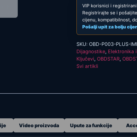
VIP korisnici i registrira
Registrirajte se i pošalji
cijenu, kompatibilnost, d
Pošalji upit za bolju cije
SKU:
OBD-P003-PLUS-IM
Dijagnostike
,
Elektronika i
Ključevi
,
OBDSTAR
,
OBDST
Svi artikli
ije
Video proizvoda
Upute za funkcije
Acc