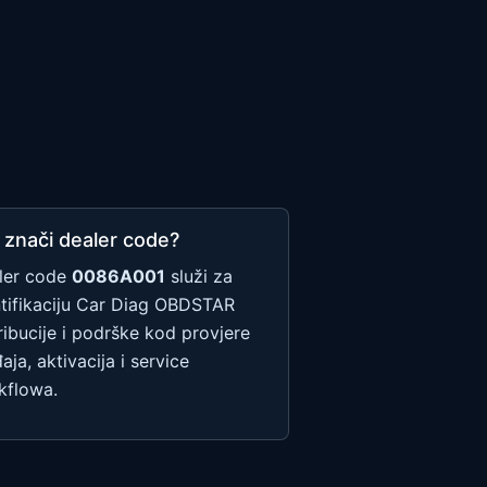
 znači dealer code?
ler code
0086A001
služi za
ntifikaciju Car Diag OBDSTAR
ribucije i podrške kod provjere
aja, aktivacija i service
kflowa.