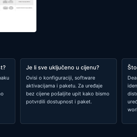
st?
Je li sve uključeno u cijenu?
Što
naku
Ovisi o konfiguraciji, software
Dea
aktivacijama i paketu. Za uređaje
ide
mo
bez cijene pošaljite upit kako bismo
dist
potvrdili dostupnost i paket.
uređ
wor