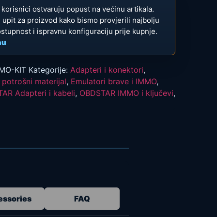
ni korisnici ostvaruju popust na većinu artikala.
te upit za proizvod kako bismo provjerili najbolju
ostupnost i ispravnu konfiguraciju prije kupnje.
nu
MO-KIT
Kategorije:
Adapteri i konektori
,
 potrošni materijal
,
Emulatori brave i IMMO
,
AR Adapteri i kabeli
,
OBDSTAR IMMO i ključevi
,
essories
FAQ