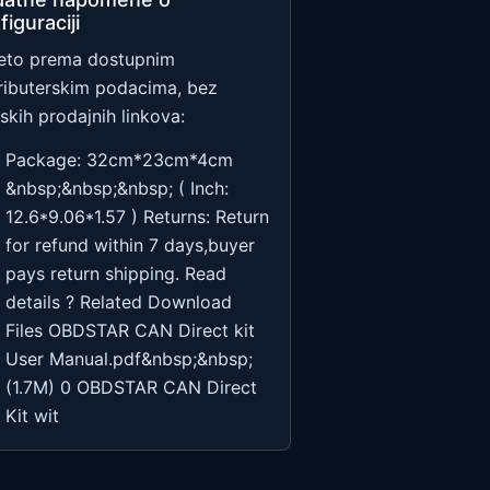
figuraciji
eto prema dostupnim
tributerskim podacima, bez
skih prodajnih linkova:
Package: 32cm*23cm*4cm
&nbsp;&nbsp;&nbsp; ( Inch:
12.6*9.06*1.57 ) Returns: Return
for refund within 7 days,buyer
pays return shipping. Read
details ? Related Download
Files OBDSTAR CAN Direct kit
User Manual.pdf&nbsp;&nbsp;
(1.7M) 0 OBDSTAR CAN Direct
Kit wit