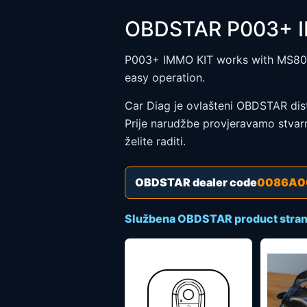
OBDSTAR P003+ 
P003+ IMMO KIT works with MS80 
easy operation.
Car Diag je ovlašteni OBDSTAR distr
Prije narudžbe provjeravamo stvarn
želite raditi.
OBDSTAR dealer code
0086A0
Službena OBDSTAR product stran