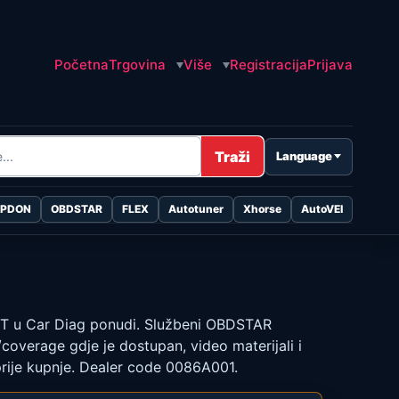
Početna
Trgovina
Više
Registracija
Prijava
Traži
Language
OPDON
OBDSTAR
FLEX
Autotuner
Xhorse
AutoVEI
 u Car Diag ponudi. Službeni OBDSTAR
coverage gdje je dostupan, video materijali i
prije kupnje. Dealer code 0086A001.