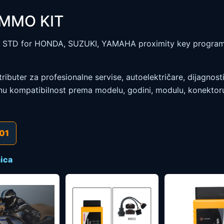
IMMO KIT
STD for HONDA, SUZUKI, YAMAHA proximity key programmi
ibuter za profesionalne servise, autoelektričare, dijagnostič
u kompatibilnost prema modelu, godini, modulu, konektoru, s
01
ica