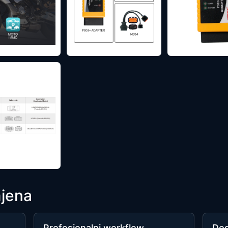
mjena
Profesionalni workflow
Do