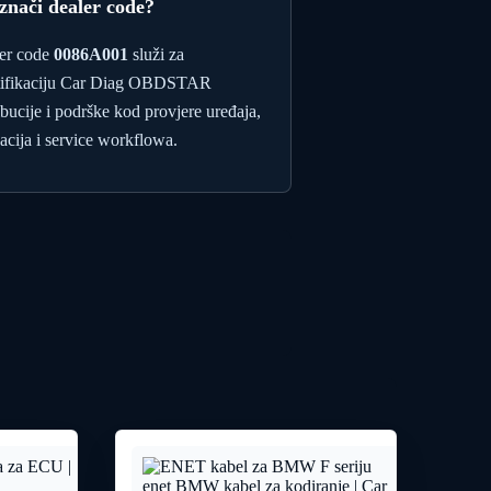
 znači dealer code?
er code
0086A001
služi za
tifikaciju Car Diag OBDSTAR
ibucije i podrške kod provjere uređaja,
vacija i service workflowa.