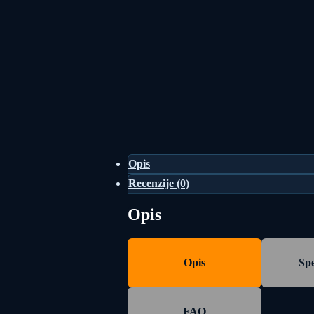
Opis
Recenzije (0)
Opis
Opis
Spe
FAQ