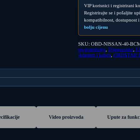
VIP korisnici i registrirani k
Registrirajte se i pošaljite 
kompatibilnost, dostupnost i
bolju cijenu
SKU:
OBD-NISSAN-40-BC
programiranja
,
Dijagnostike
,
El
Adapteri i kabeli
,
OBDSTAR Da
cifikacije
Video proizvoda
Upute za funkc