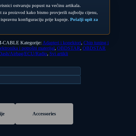
orisnici ostvaruju popust na većinu artikala.
upit za proizvod kako bismo provjerili najbolju cijenu,
 ispravnu konfiguraciju prije kupnje.
Pošalji upit za
M-CABLE
Kategorije:
Adapteri i konektori
,
Chip tuning i
ektronika i potrošni materijal
,
OBDSTAR
,
OBDSTAR
sh/Airbag/ECU/Radio
,
Svi artikli
ije
Accessories