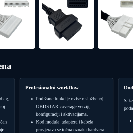
ena
Profesionalni workflow
Dod
rbag,
Podržane funkcije ovise o službenoj
Saže
noj
OBDSTAR coverage verziji,
poda
konfiguraciji i aktivacijama.
ičan
Kod modula, adaptera i kabela
je
provjerava se točna oznaka hardvera i