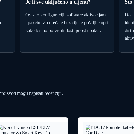
?
Je li sve uključeno u cijenu?
Što
Ovisi o konfiguraciji, software aktivacijama
Deal
a.
i paketu. Za uređaje bez cijene pošaljite upit
iden
kako bismo potvrdili dostupnost i paket.
distr
akti
 proizvod mogu napisati recenziju.