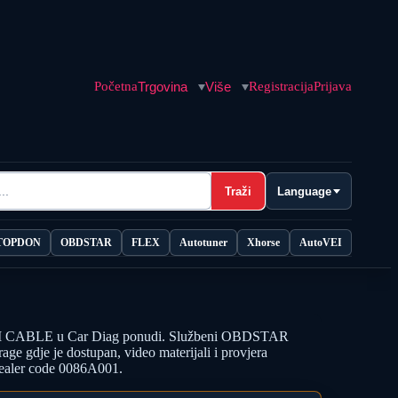
Početna
Trgovina
Više
Registracija
Prijava
Traži
Language
TOPDON
OBDSTAR
FLEX
Autotuner
Xhorse
AutoVEI
ABLE u Car Diag ponudi. Službeni OBDSTAR
age gdje je dostupan, video materijali i provjera
Dealer code 0086A001.