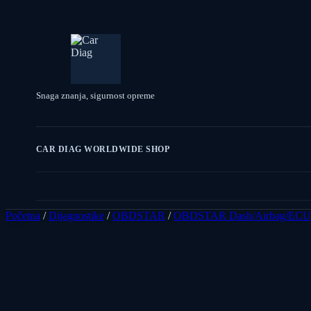
Snaga znanja, sigurnost opreme
CAR DIAG WORLDWIDE SHOP
Početna
/
Dijagnostike
/
OBDSTAR
/
OBDSTAR Dash/Airbag/ECU