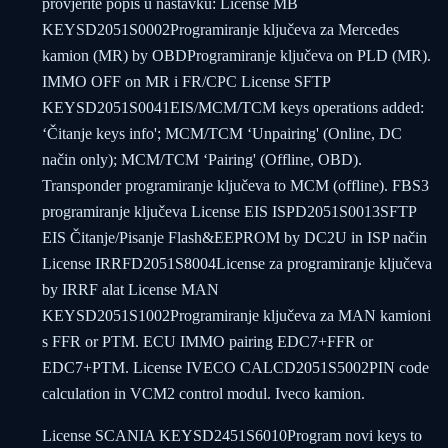
provjerite popis u nastavku: License MB
KEYSD2051S0002Programiranje ključeva za Mercedes
kamion (MR) by OBDProgramiranje ključeva on PLD (MR).
IMMO OFF on MR i FR/CPC License SFTP
KEYSD2051S0041EIS/MCM/TCM keys operations added:
‘Čitanje keys info'; MCM/TCM ‘Unpairing' (Online, DC
način only); MCM/TCM ‘Pairing' (Offline, OBD).
Transponder programiranje ključeva to MCM (offline). FBS3
programiranje ključeva License EIS ISPD2051S0013SFTP
EIS Čitanje/Pisanje Flash&EEPROM by DC2U in ISP način
License IRRFD2051S8004License za programiranje ključeva
by IRRF alat License MAN
KEYSD2051S1002Programiranje ključeva za MAN kamioni
s FFR or PTM. ECU IMMO pairing EDC7+FFR or
EDC7+PTM. License IVECO CALCD2051S5002PIN code
calculation in VCM2 control modul. Iveco kamion.
License SCANIA KEYSD2451S6010Program novi keys to