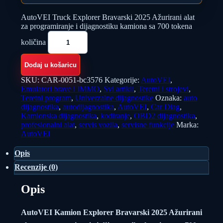
AutoVEI Truck Explorer Bravarski 2025 Ažurirani alat
za programiranje i dijagnostiku kamiona sa 700 tokena
količina
Dodaj u košaricu
SKU:
CAR-0051-bc3576
Kategorije:
AutoVEI
,
Emulatori brave i IMMO
,
Svi artikli
,
Teretni i strojevi
,
Teretni program
,
Univerzalne dijagnostike
Oznaka:
auto
dijagnostika
,
autodijagnostika
,
AutoVEI
,
Car Diag
,
Kamionska dijagnostika
,
kodiranje
,
OBD2 dijagnostika
,
profesionalni alat
,
servis vozila
,
servisne funkcije
Marka:
AutoVEI
Opis
Recenzije (0)
Opis
AutoVEI Kamion Explorer Bravarski 2025 Ažurirani