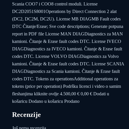
Scania COO7 i COO8 control moduli. License
DC2D2051S8001Operations by Direct Connection 2 alat
(DC2, DC2M, DC2U). License MB DIAGMB Fault codes
DTC Čitanje/Erase; Sve code descriptions; Generate potpuna
report in PDF file License MAN DIAGDiagnostics za MAN
kamioni. Čitanje & Erase fault codes DTC. License IVECO
DIAGDiagnostics za IVECO kamioni. Čitanje & Erase fault
codes DTC. License VOLVO DIAGDiagnostics za Volvo
kamioni. Čitanje & Erase fault codes DTC. License SCANIA
DIAGDiagnostics za Scania kamioni. Čitanje & Erase fault
codes DTC. Tokens za operationsAdditional operations za
tokens (price per operation) Podršku licenci i video o samim
fleshanjima kliknite ovdje 4.500,00 € 0,00 € Dodati u
košaricu Dodano u košaricu Prodano
Recenzije
Još nema recenzija.