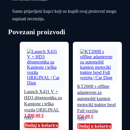
Samo prijavljeni kupci koji su kupili ovaj proizvod mogu
napisati recenziju.
Povezani proizvodi
KT200II s offline
Launch X431 V +
adapterom za
HD3 dijagnostika za
automobil kamion
Kamione i teška
motocikl traktor brod
vozila ORIGINAL
Full verzija
1.890,00
€
950,00
€
(VPC)
(VPC)
Dodaj u košaricu
Dodaj u košaricu