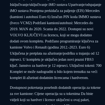
Isključivanje/uključivanje iMO sustava Uparivanje/odspajanje
iMO sustava Promjena prekidača za paljenje (EIS) Mercedes
(kamioni i autobusi Euro 6) Izračun PIN koda IMMO sustava
(Iveco VCM2) Podržani kamioni/autobusi: Mercedes do
2019. MAN do 2020. Scania do 2022. Dostupni su novi
VOLVO KLJUČEVI za licencu, koji se mogu dodatno
dodati ovom kompletu. Podržano programiranje ključeva za
kamione Volvo i Renault (godina 2012.-2023. Euro 6)
Uključena je pretplata na ažuriranje/podršku u trajanju od 12
mjeseci. U kompletu je uključen jedan novi prazni FBS3
ključ. Jamstvo za hardver je 12 mjeseci. Uključeni tokeni: 700
Komplet se može nadograditi u bilo kojem trenutku na veći
komplet ili ažurirati dodatnim licencama i hardverom.
Dostupnost pokretanja posebnih dodatnih operacija za tokene
za sve kamione: Cijene operacija su u tokenima Da biste
vidjeli koji su hardver i licence uključeni u ovaj paket,