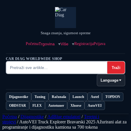
Snaga znanja, sigurnost opreme
Početna
Trgovina
Više
Registracija
Prijava
CAR DIAG WORLDWIDE SHOP
Traži
Language
Dijagnostike
Tuning
Računala
Launch
Autel
TOPDON
OBDSTAR
FLEX
Autotuner
Xhorse
AutoVEI
Početna
/
Dijagnostike
/
AdBlue emulatori
/
Teretni i
strojevi
/ AutoVEI Truck Explorer Bravarski 2025 Ažurirani alat za
programiranje i dijagnostiku kamiona sa 700 tokena