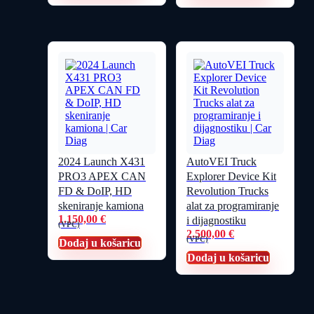
2024 Launch X431
AutoVEI Truck
PRO3 APEX CAN
Explorer Device Kit
FD & DoIP, HD
Revolution Trucks
skeniranje kamiona
alat za programiranje
1.150,00
€
i dijagnostiku
(VPC)
2.500,00
€
(VPC)
Dodaj u košaricu
Dodaj u košaricu