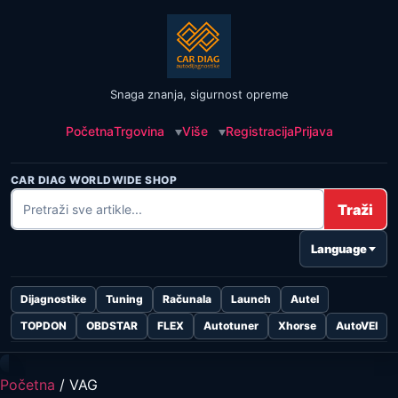
Snaga znanja, sigurnost opreme
Početna
Trgovina
Više
Registracija
Prijava
CAR DIAG WORLDWIDE SHOP
Traži
Language
Dijagnostike
Tuning
Računala
Launch
Autel
TOPDON
OBDSTAR
FLEX
Autotuner
Xhorse
AutoVEI
Početna
/ VAG