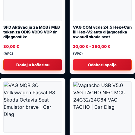
SFD Aktivacija za MQB i MEB
VAG COM vcds 24.5 Hex+Can
token za ODIS VCDS VCP dr.
ili Hex-V2 auto dijagnostika
dijagnostike
vw audi skoda seat
30,00
€
20,00
€
-
350,00
€
(VPC)
(VPC)
Dodaj u košaricu
Odaberi opcije