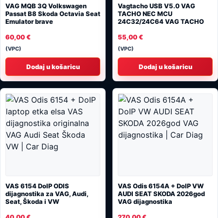
VAG MQB 3Q Volkswagen
Vagtacho USB V5.0 VAG
Passat B8 Skoda Octavia Seat
TACHO NEC MCU
Emulator brave
24C32/24C64 VAG TACHO
60,00
€
55,00
€
(VPC)
(VPC)
Dodaj u košaricu
Dodaj u košaricu
VAS 6154 DoIP ODIS
VAS Odis 6154A + DoIP VW
dijagnostika za VAG, Audi,
AUDI SEAT SKODA 2026god
Seat, Škoda i VW
VAG dijagnostika
40,00
€
270,00
€