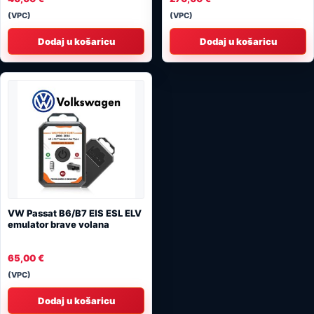
(VPC)
(VPC)
Dodaj u košaricu
Dodaj u košaricu
VW Passat B6/B7 EIS ESL ELV
emulator brave volana
65,00
€
(VPC)
Dodaj u košaricu