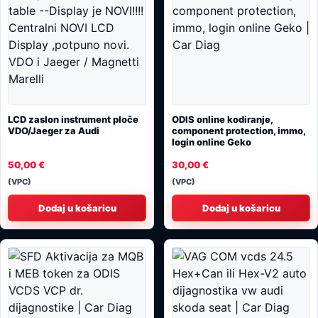
LCD zaslon instrument ploče
ODIS online kodiranje,
VDO/Jaeger za Audi
component protection, immo,
login online Geko
50,00
€
30,00
€
(VPC)
(VPC)
Dodaj u košaricu
Dodaj u košaricu