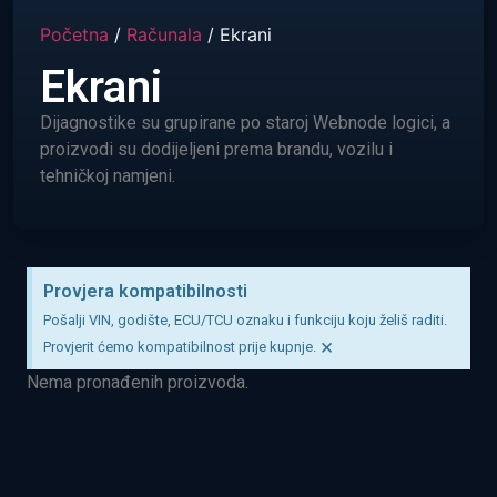
Početna
/
Računala
/ Ekrani
Ekrani
Dijagnostike su grupirane po staroj Webnode logici, a
proizvodi su dodijeljeni prema brandu, vozilu i
tehničkoj namjeni.
Provjera kompatibilnosti
Pošalji VIN, godište, ECU/TCU oznaku i funkciju koju želiš raditi.
×
Provjerit ćemo kompatibilnost prije kupnje.
Nema pronađenih proizvoda.