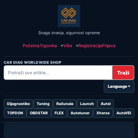
Snaga znanja, sigurnost opreme
Početna
Trgovina
Više
Registracija
Prijava
CAR DIAG WORLDWIDE SHOP
Traži
Language
Dijagnostike
Tuning
Računala
Launch
Autel
TOPDON
OBDSTAR
FLEX
Autotuner
Xhorse
AutoVEI