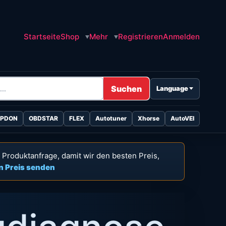
Startseite
Shop
Mehr
Registrieren
Anmelden
Suchen
Language
OPDON
OBDSTAR
FLEX
Autotuner
Xhorse
AutoVEI
e Produktanfrage, damit wir den besten Preis,
n Preis senden