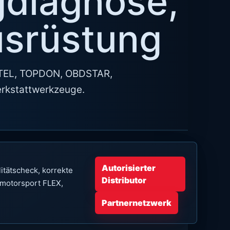
gdiagnose,
usrüstung
AUTEL, TOPDON, OBDSTAR,
erkstattwerkzeuge.
Autorisierter
litätscheck, korrekte
Distributor
motorsport FLEX,
Partnernetzwerk