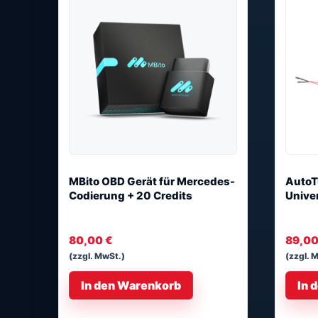
MBito OBD Gerät für Mercedes-
AutoT
Codierung + 20 Credits
Unive
80,00
€
89,0
(zzgl. MwSt.)
(zzgl. 
In den Warenkorb
In 