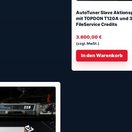
AutoTuner Slave Aktions
mit TOPDON T120A und 
FileService Credits
3.600,00
€
(zzgl. MwSt.)
In den Warenkorb