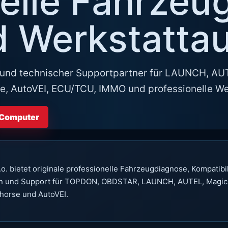
elle Fahrzeu
d Werkstatta
hop und technischer Supportpartner für LAUNCH, 
e, AutoVEI, ECU/TCU, IMMO und professionelle W
Computer
.o. bietet originale professionelle Fahrzeugdiagnose, Kompatibi
on und Support für TOPDON, OBDSTAR, LAUNCH, AUTEL, Magic
Xhorse und AutoVEI.