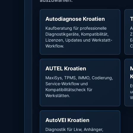
auszuwählen.
Autodiagnose Kroatien
Kaufberatung für professionelle
A
Diagnostikgeräte, Kompatibilität,
Z
Lizenzen, Updates und Werkstatt-
E
Workflow.
C
AUTEL Kroatien
M
K
MaxiSys, TPMS, IMMO, Codierung,
Service-Workflow und
E
Kompatibilitätscheck für
u
Werkstätten.
W
AutoVEI Kroatien
Diagnostik für Lkw, Anhänger,