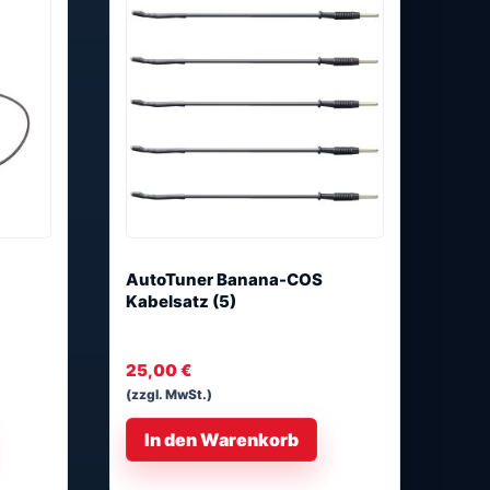
AutoTuner Banana-COS
Kabelsatz (5)
25,00
€
(zzgl. MwSt.)
In den Warenkorb