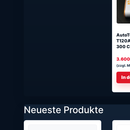
AutoT
T120A 
300 C
3.60
(zzgl. 
In 
Neueste Produkte