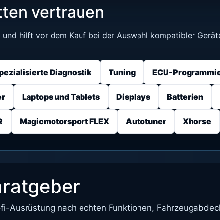
ten vertrauen
g und hilft vor dem Kauf bei der Auswahl kompatibler Gerät
pezialisierte Diagnostik
Tuning
ECU-Programmie
er
Laptops und Tablets
Displays
Batterien
R
Magicmotorsport FLEX
Autotuner
Xhorse
nratgeber
 Profi-Ausrüstung nach echten Funktionen, Fahrzeugabde