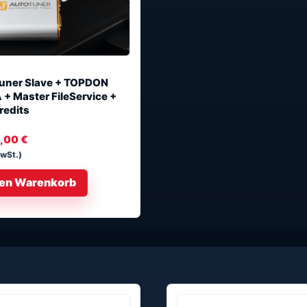
uner Slave + TOPDON
+ Master FileService +
redits
0,00
€
MwSt.)
den Warenkorb