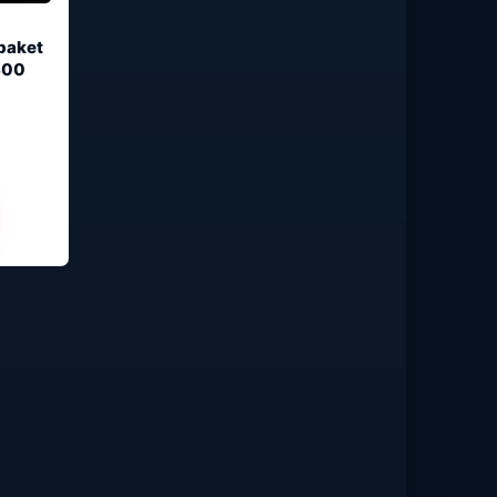
paket
300