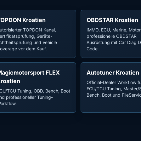
TOPDON Kroatien
OBDSTAR Kroatien
utorisierter TOPDON Kanal,
IMMO, ECU, Marine, Motor
ertifikatsprüfung, Geräte-
professionelle OBDSTAR
chtheitsprüfung und Vehicle
Ausrüstung mit Car Diag D
overage vor dem Kauf.
Code.
agicmotorsport FLEX
Autotuner Kroatien
roatien
Official-Dealer Workflow f
ECU/TCU Tuning, Master/S
CU/TCU Tuning, OBD, Bench, Boot
Bench, Boot und FileServi
nd professioneller Tuning-
orkflow.