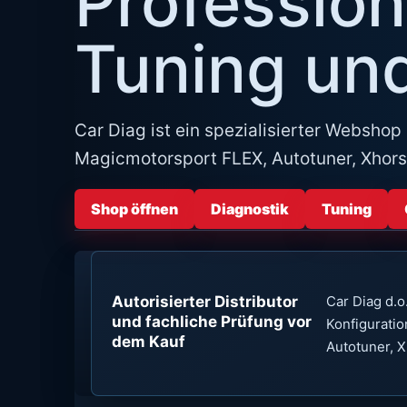
Profession
Tuning un
Car Diag ist ein spezialisierter Webs
Magicmotorsport FLEX, Autotuner, Xhors
Shop öffnen
Diagnostik
Tuning
Autorisierter Distributor
Car Diag d.o
und fachliche Prüfung vor
Konfigurati
dem Kauf
Autotuner, 