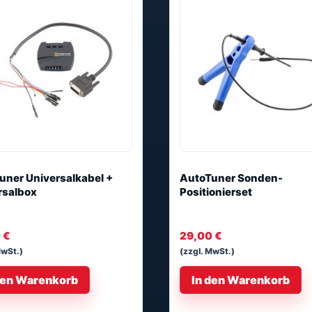
uner Universalkabel +
AutoTuner Sonden-
rsalbox
Positionierset
0
€
29,00
€
MwSt.)
(zzgl. MwSt.)
den Warenkorb
In den Warenkorb