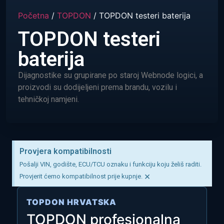
Početna
/
TOPDON
/ TOPDON testeri baterija
TOPDON testeri
baterija
Dijagnostike su grupirane po staroj Webnode logici, a
proizvodi su dodijeljeni prema brandu, vozilu i
tehničkoj namjeni.
Provjera kompatibilnosti
Pošalji VIN, godište, ECU/TCU oznaku i funkciju koju želiš raditi.
×
Provjerit ćemo kompatibilnost prije kupnje.
TOPDON HRVATSKA
TOPDON profesionalna