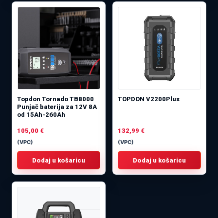
Topdon Tornado TB8000
TOPDON V2200Plus
Punjač baterija za 12V 8A
od 15Ah-260Ah
105,00
€
132,99
€
(VPC)
(VPC)
Dodaj u košaricu
Dodaj u košaricu