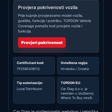
Provjera pokrivenosti vozila
Prije kupnje provjeravamo model vozila,
godište, funkcije i podršku. TOPDON Vehicle
Coverage pomaže kod provjere vozila i
funkcija.
Provjeri pokrivenost
Certificirani kod:
Ovlaštena regija:
TP2585438112
Hrvatska / Croatia
Tip autorizacije:
TOPDON EU:
Local Distributor
Car Diag d.o.o. je
naveden u službenoj
Where To Buy mreži.
Car Diag je profesionalni webshop i tehnička