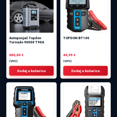
Autopunjač Topdon
TOPDON BT100
Tornado 90000 T90A
600,00
€
40,99
€
(VPC)
(VPC)
Dodaj u košaricu
Dodaj u košaricu