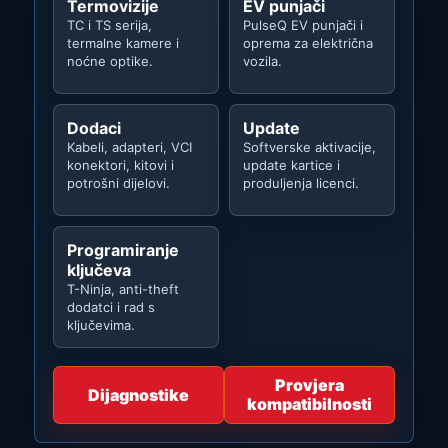
Termovizije
EV punjači
TC i TS serija,
PulseQ EV punjači i
termalne kamere i
oprema za električna
noćne optike.
vozila.
Dodaci
Update
Kabeli, adapteri, VCI
Softverske aktivacije,
konektori, kitovi i
update kartice i
potrošni dijelovi.
produljenja licenci.
Programiranje
ključeva
T-Ninja, anti-theft
dodatci i rad s
ključevima.
Provjera
Dijagnostike
kompatibilnosti