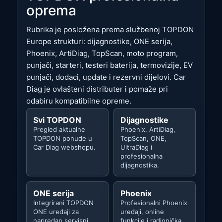
oprema
Rubrika je posložena prema službenoj TOPDON
Europe strukturi: dijagnostike, ONE serija,
Phoenix, ArtiDiag, TopScan, moto program,
punjači, starteri, testeri baterija, termovizije, EV
punjači, dodaci, update i rezervni dijelovi. Car
Diag je ovlašteni distributer i pomaže pri
odabiru kompatibilne opreme.
Svi TOPDON
Dijagnostike
Pregled aktualne
Phoenix, ArtiDiag,
TOPDON ponude u
TopScan, ONE,
Car Diag webshopu.
UltraDiag i
profesionalna
dijagnostika.
ONE serija
Phoenix
Integrirani TOPDON
Profesionalni Phoenix
ONE uređaji za
uređaji, online
napredan servisni
funkcije i radionička