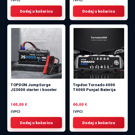
(VPC)
(VPC)
Dodaj u košaricu
Dodaj u košaricu
TOPDON JumpSurge
Topdon Tornado 4000
JS3000 starter i booster
T4000 Punjač Baterija
165,00
€
60,00
€
(VPC)
(VPC)
Dodaj u košaricu
Dodaj u košaricu