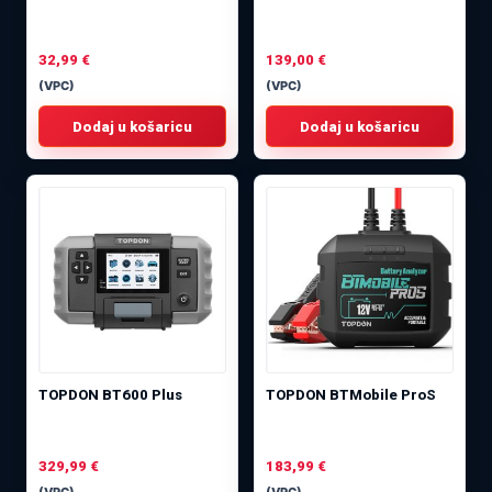
32,99
€
139,00
€
(VPC)
(VPC)
Dodaj u košaricu
Dodaj u košaricu
TOPDON BT600 Plus
TOPDON BTMobile ProS
329,99
€
183,99
€