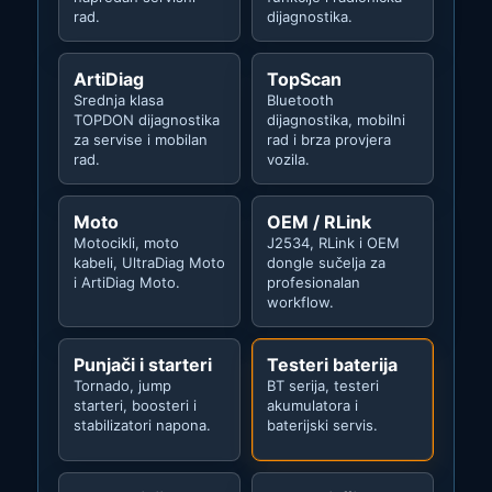
rad.
dijagnostika.
ArtiDiag
TopScan
Srednja klasa
Bluetooth
TOPDON dijagnostika
dijagnostika, mobilni
za servise i mobilan
rad i brza provjera
rad.
vozila.
Moto
OEM / RLink
Motocikli, moto
J2534, RLink i OEM
kabeli, UltraDiag Moto
dongle sučelja za
i ArtiDiag Moto.
profesionalan
workflow.
Punjači i starteri
Testeri baterija
Tornado, jump
BT serija, testeri
starteri, boosteri i
akumulatora i
stabilizatori napona.
baterijski servis.