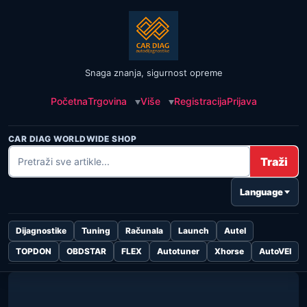
Snaga znanja, sigurnost opreme
Početna
Trgovina
Više
Registracija
Prijava
CAR DIAG WORLDWIDE SHOP
Traži
Language
Dijagnostike
Tuning
Računala
Launch
Autel
TOPDON
OBDSTAR
FLEX
Autotuner
Xhorse
AutoVEI