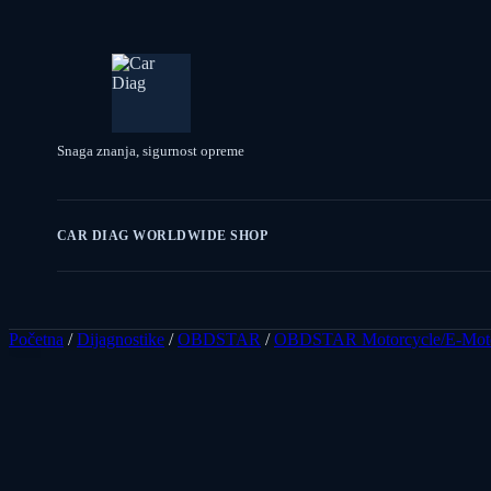
Snaga znanja, sigurnost opreme
CAR DIAG WORLDWIDE SHOP
Početna
/
Dijagnostike
/
OBDSTAR
/
OBDSTAR Motorcycle/E-Mot