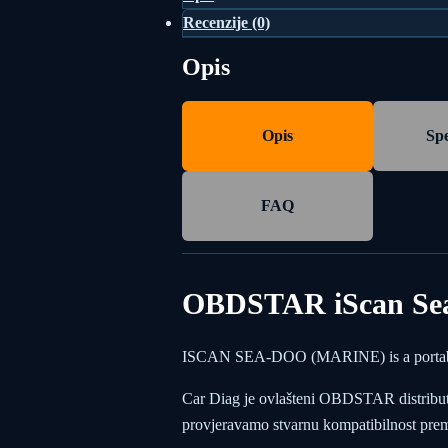
Recenzije (0)
Opis
Opis
Spe
FAQ
OBDSTAR iScan Sea-D
ISCAN SEA-DOO (MARINE) is a portable ta
Car Diag je ovlašteni OBDSTAR distributer 
provjeravamo stvarnu kompatibilnost prema 