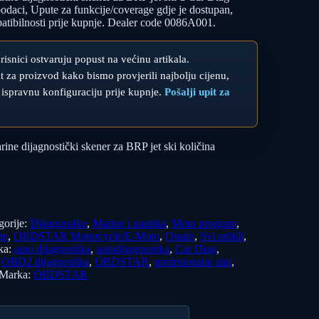
ci, Upute za funkcije/coverage gdje je dostupan,
patibilnosti prije kupnje. Dealer code 0086A001.
orisnici ostvaruju popust na većinu artikala.
upit za proizvod kako bismo provjerili najbolju cijenu,
 ispravnu konfiguraciju prije kupnje.
Pošalji upit za
 dijagnostički skener za BRP jet ski količina
gorije:
Dijagnostike
,
Marine i nautika
,
Moto program
,
ne
,
OBDSTAR Motorcycle/E-Moto
,
Ostalo
,
Svi artikli
,
ka:
auto dijagnostika
,
autodijagnostika
,
Car Diag
,
,
OBD2 dijagnostika
,
OBDSTAR
,
profesionalni alat
,
Marka:
OBDSTAR