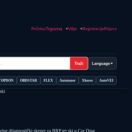
Početna
Trgovina
Više
Registracija
Prijava
Traži
Language
TOPDON
OBDSTAR
FLEX
Autotuner
Xhorse
AutoVEI
ski
 dijagnostički skener za BRP jet ski u Car Diag