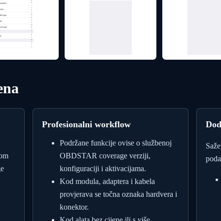
ena
Profesionalni workflow
Dod
Podržane funkcije ovise o službenoj
Saže
nom
OBDSTAR coverage verziji,
poda
ge
konfiguraciji i aktivacijama.
Kod modula, adaptera i kabela
provjerava se točna oznaka hardvera i
konektor.
Kod alata bez cijene ili s više