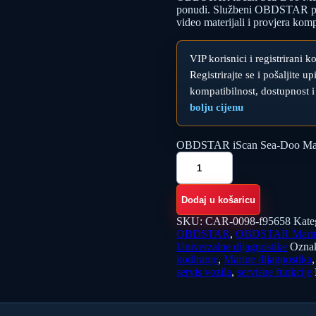
ponudi. Službeni OBDSTAR poda
video materijali i provjera kom
VIP korisnici i registrirani k
Registrirajte se i pošaljite 
kompatibilnost, dostupnost i
bolju cijenu
OBDSTAR iScan Sea-Doo Marine
Dodaj u košaricu
SKU:
CAR-0098-f95658
Kate
OBDSTAR
,
OBDSTAR Mari
Univerzalne dijagnostike
Ozna
kodiranje
,
Marine dijagnostika
servis vozila
,
servisne funkcije