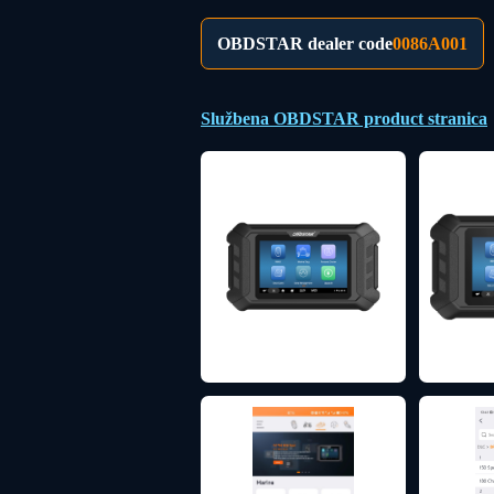
OBDSTAR dealer code
0086A001
Službena OBDSTAR product stranica