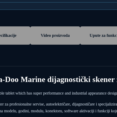
cifikacije
Video proizvoda
Upute za funkc
oo Marine dijagnostički skener z
blet which has super performance and industrial appearance design 
za profesionalne servise, autoelektričare, dijagnostičare i specijalizir
modelu, godini, modulu, konektoru, software aktivaciji i funkciji koju 