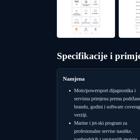
Specifikacije i primj
Namjena
Moto/powersport dijagnostika i
servisna primjena prema podrža
brandu, godini i software covera
verziji.
Marine i jet-ski program za
profesionalne servise nautike,
vanbrodskih i unutarnjih motora.