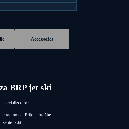
ije
Accessories
a BRP jet ski
specialized for
ane radionice. Prije narudžbe
želite raditi.