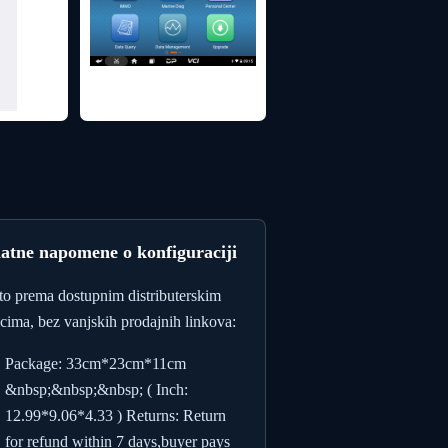
atne napomene o konfiguraciji
to prema dostupnim distributerskim
cima, bez vanjskih prodajnih linkova:
Package: 33cm*23cm*11cm
&nbsp;&nbsp;&nbsp; ( Inch:
12.99*9.06*4.33 ) Returns: Return
for refund within 7 days,buyer pays