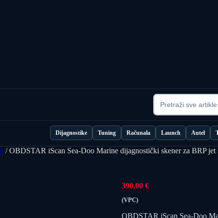
Dijagnostike
Tuning
Računala
Launch
Autel
o
/ OBDSTAR iScan Sea-Doo Marine dijagnostički skener za BRP jet 
390,00
€
(VPC)
OBDSTAR iScan Sea-Doo Marine