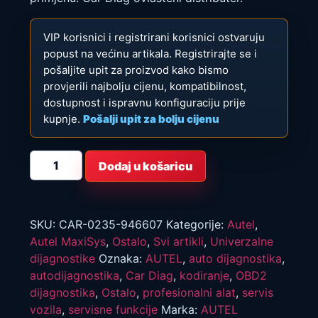
VIP korisnici i registrirani korisnici ostvaruju
popust na većinu artikala. Registrirajte se i
pošaljite upit za proizvod kako bismo
provjerili najbolju cijenu, kompatibilnost,
dostupnost i ispravnu konfiguraciju prije
kupnje.
Pošalji upit za bolju cijenu
Autel
Dodaj u košaricu
Maxisys
Ultra
Top
Inteligentni
dijagnostički
alat
SKU:
CAR-0235-946607
Kategorije:
Autel
,
količina
Autel MaxiSys
,
Ostalo
,
Svi artikli
,
Univerzalne
dijagnostike
Oznaka:
AUTEL
,
auto dijagnostika
,
autodijagnostika
,
Car Diag
,
kodiranje
,
OBD2
dijagnostika
,
Ostalo
,
profesionalni alat
,
servis
vozila
,
servisne funkcije
Marka:
AUTEL