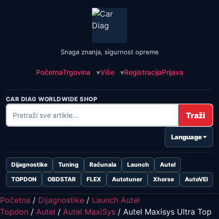
Snaga znanja, sigurnost opreme
Početna
Trgovina
Više
Registracija
Prijava
CAR DIAG WORLDWIDE SHOP
Traži
Language
Dijagnostike
Tuning
Računala
Launch
Autel
TOPDON
OBDSTAR
FLEX
Autotuner
Xhorse
AutoVEI
Početna
/
Dijagnostike
/
Launch Autel
Topdon
/
Autel
/
Autel MaxiSys
/ Autel Maxisys Ultra Top