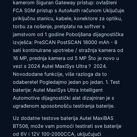
kamerom Siguran Gateway pristup: ovlašteni
FCA SGM pristup s AutoAuth računom Uključuje
priključnu stanicu, kabele, konektore za optiku,
torbu za nošenje, pretplatu na softver s
jamstvom od 1 godine Poboljšana dijagnostička
izvješća: PreSCAN PostSCAN 18000 mAh - 8
sati kontinuirane upotrebe / stražnja kamera od
16 MP, prednja kamera od 5 MP Što je novo u
vezi s 2024 Autel MaxiSys Ultra？ 2024.
Novododane funkcije, više razloga da to
odaberete! Pogledajmo jedan po jedan. 1. Test
baterije: Autel MaxiSys Ultra Intelligent
Automotive dijagnostički alat dizajniran je s
ugrađenom sposobnošću testiranja baterije.
Uz dodatne testove baterija Autel MaxiBAS
BT506, može vam pomoći testirati sve baterije
od 6V i 12V 100-2000CCA, uključujući