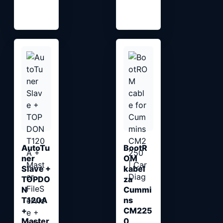
AutoTu
BootR
ner
OM
Slave +
kabel
TOPDO
za
N
Cummi
T120A
ns
+
CM225
Master
0