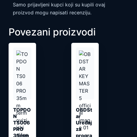
Samo prijavljeni kupci koji su kupili ovaj
proizvod mogu napisati recenziju.
Povezani proizvodi
TOPDO
OBDSt
N
ar
TS006
Uređaj
PRO
za
35mm
progra