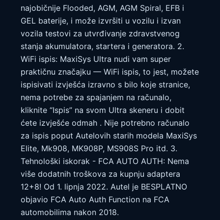
najobičnije Flooded, AGM, AGM Spiral, EFB i
GEL baterije, i može izvršiti u vozilu i izvan
vozila testovi za utvrđivanje zdravstvenog
stanja akumulatora, startera i generatora. 2.
WiFi ispis: MaxiSys Ultra nudi vam super
praktičnu značajku — WiFi ispis, to jest, možete
ispisivati ​​izvješća izravno s bilo koje stranice,
nema potrebe za spajanjem na računalo,
kliknite “Ispis” na svom Ultra skeneru i dobit
ćete izvješće odmah . Nije potrebno računalo
za ispis poput Autelovih starih modela MaxiSys
Elite, Mk908, MK908P, MS908S Pro itd. 3.
Tehnološki iskorak - FCA AUTO AUTH: Nema
više dodatnih troškova za kupnju adaptera
12+8! Od 1. lipnja 2022. Autel je BESPLATNO
objavio FCA Auto Auth Function na FCA
automobilima nakon 2018.