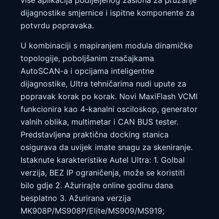
više aplikacija podijeljenog zaslona za pružanje
dijagnostike smjernice i ispitne komponente za
potvrdu popravaka.
U kombinaciji s mapiranjem modula dinamičke
topologije, poboljšanim značajkama
AutoSCAN-a i opcijama inteligentne
dijagnostike, Ultra tehničarima nudi upute za
popravak korak po korak. Novi MaxiFlash VCMI
funkcionira kao 4-kanalni osciloskop, generator
valnih oblika, multimetar i CAN BUS tester.
Predstavljena praktična docking stanica
osigurava da uvijek imate snagu za skeniranje.
Istaknute karakteristike Autel Ultra: 1. Golbal
verzija, BEZ IP ograničenja, može se koristiti
bilo gdje 2. Ažurirajte online godinu dana
besplatno 3. Ažurirana verzija
MK908P/MS908P/Elite/MS909/MS919;