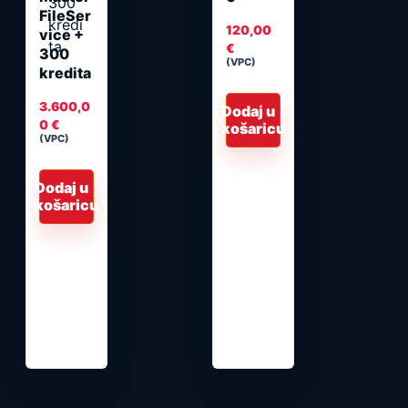
FileSer
120,00
vice +
€
300
(VPC)
kredita
3.600,0
Dodaj u
0
€
košaricu
(VPC)
Dodaj u
košaricu