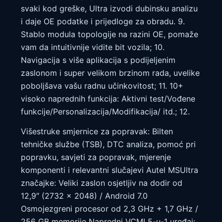
svaki kod greške, Ultra izvodi dubinsku analizu
i daje OE podatke i prijedloge za obradu. 9.
Stablo modula topologije na razini OE, pomaže
vam da intuitivnije vidite bit vozila; 10.
Navigacija s više aplikacija s podijeljenim
zaslonom i super velikom brzinom rada, uvelike
poboljšava vašu radnu učinkovitost; 11. 10+
visoko naprednih funkcija: Aktivni test/Vođene
funkcije/Personalizacija/Modifikacija/ itd.; 12.
Višestruke smjernice za popravak: Bilten
tehničke službe (TSB), DTC analiza, pomoć pri
popravku, savjeti za popravak, mjerenje
komponenti i relevantni slučajevi Autel MSUltra
značajke: Veliki zaslon osjetljiv na dodir od
12,9″ (2732 x 2048) / Android 7.0
Osmojezgreni procesor od 2,3 GHz + 1,7 GHz /
256 GB memorije Napredni VCMI 5-u-1 uređaj: