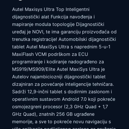
Autel Maxisys Ultra Top Inteligentni
dijagnostički alat Funkcija navođenja i
mapiranje modula topologije Dijagnostički
uređaj je NOVI, te ima garanciju proizvođaća od
trenutka registracije! Automobilski dijagnostički
tablet Autel MaxiSys Ultra s naprednim 5-u-1
MaxiFlash VCMI podrškom za ECU
programiranje i kodiranje nadograđeno za
MS919/MS909/Elite Autel MaxiSys Ultra je
Autelov najambiciozniji dijagnostički tablet
dizajniran za povećanje inteligencije tehničara.
Sadrži 12,9-inčni tablet s dodirnim zaslonom i
operativnim sustavom Android 7.0 koji pokreće
osmojezgreni procesor (2,3 GHz Quad + 1,7
GHz Quad), znatnih 256 GB ugrađene
memorije, a sve to pokreće novu navigaciju s