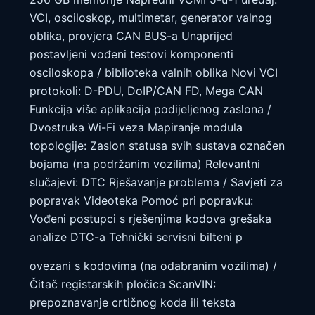
VCI, osciloskop, multimetar, generator valnog
oblika, provjera CAN BUS-a Unaprijed
postavljeni vođeni testovi komponenti
osciloskopa / biblioteka valnih oblika Novi VCI
protokoli: D-PDU, DoIP/CAN FD, Mega CAN
Funkcija više aplikacija podijeljenog zaslona /
Dvostruka Wi-Fi veza Mapiranje modula
topologije: Zaslon statusa svih sustava označen
bojama (na podržanim vozilima) Relevantni
slučajevi: DTC Rješavanje problema / Savjeti za
popravak Videoteka Pomoć pri popravku:
Vođeni postupci s rješenjima kodova grešaka
analize DTC-a Tehnički servisni bilteni p
ovezani s kodovima (na odabranim vozilima) /
Čitač registarskih pločica ScanVIN:
prepoznavanje crtičnog koda ili teksta