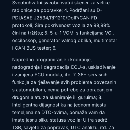
Sveobuhvatni sveobuhvatni skener za velike
radionice za popravke; 4. Podržani su D-
PDU/SAE J2534/RP1210/DoIP/CAN FD
protokoli; Šira pokrivenost vozila za 99,99%
čini na tržištu; 5. 5-u-1 VCMI s funkcijama VCI,
osciloskop, generator valnog oblika, multimetar
i CAN BUS tester; 6.
Napredno programiranje i kodiranje,
nadogradnja i degradacija ECU-a, usklađivanje
i zamjena ECU modula, itd. 7. 36+ servisnih
funkcija za rješavanje svih problema povezanih
s automobilom, nema potrebe za obraćanjem
drugom alatu za skeniranje ili guruima; 8.
Inteligentna dijagnostika na jednom mjestu
temeljena na DTC-ovima, pomaže vam da
imate jasnu sliku statusa vozila; Ultra sadrži
TSB, savjete za popravak, DTC analizu, itd. Za