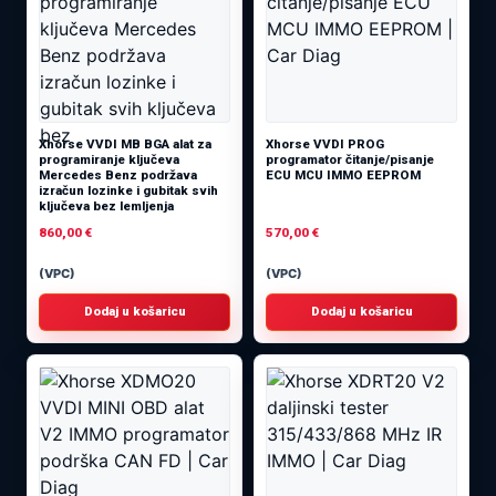
Xhorse VVDI MB BGA alat za
Xhorse VVDI PROG
programiranje ključeva
programator čitanje/pisanje
Mercedes Benz podržava
ECU MCU IMMO EEPROM
izračun lozinke i gubitak svih
ključeva bez lemljenja
860,00
€
570,00
€
(VPC)
(VPC)
Dodaj u košaricu
Dodaj u košaricu