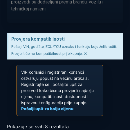
proizvodi su dodijeljeni prema brandu, vozilu i
tehničkoj namjeni.
Provjera kompatibilnosti
Pošalji VIN, godište, ECU/TCU oznaku i funkciju koju želiš raditi.
×
Provjerit ćemo kompatibilnost prije kupnje.
VIP korisnici i registrirani korisnici
ostvaruju popust na većinu artikala.
Registrirajte se i pošaljite upit za
proizvod kako bismo provjerili najbolju
cijenu, kompatibilnost, dostupnost i
ispravnu konfiguraciju prije kupnje.
Pošalji upit za bolju cijenu
Prikazuje se svih 8 rezultata