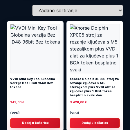
VVDI Mini Key Tool Globalna
Xhorse Dolphin XP005 stroj za
verzija Bez ID48 96bit Bez
rezanje ključeva s M5
tokena
stezaljkom plus VVDI alat za
ključeve plus 1 BGA token
besplatno svaki dan
149,00
€
3.420,00
€
(VPC)
(VPC)
Dodaj u košaricu
Dodaj u košaricu