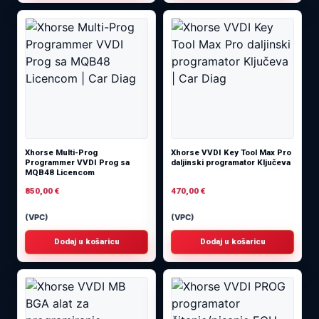
Xhorse Multi-Prog
Xhorse VVDI Key Tool Max Pro
Programmer VVDI Prog sa
daljinski programator Ključeva
MQB48 Licencom
850,00
€
470,00
€
(VPC)
(VPC)
Dodaj u košaricu
Dodaj u košaricu