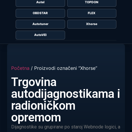
Autel
TOPDON
OBDSTAR
FLEX
Autotuner
Xhorse
AutoVEI
Početna
/ Proizvodi označeni “Xhorse”
Trgovina
autodijagnostikama i
radioničkom
opremom
Dijagnostike su grupirane po staroj Webnode logici, a