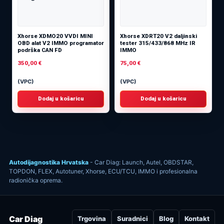
Xhorse XDMO20 VVDI MINI
Xhorse XDRT20 V2 daljinski
OBD alat V2 IMMO programator
tester 315/433/868 MHz IR
podrška CAN FD
IMMO
350,00
€
75,00
€
(VPC)
(VPC)
Dodaj u košaricu
Dodaj u košaricu
Autodijagnostika Hrvatska
- Car Diag: Launch, Autel, OBDSTAR,
TOPDON, FLEX, Autotuner, Xhorse, ECU/TCU, IMMO i profesionalna
radionička oprema.
Car Diag
Trgovina
Suradnici
Blog
Kontakt