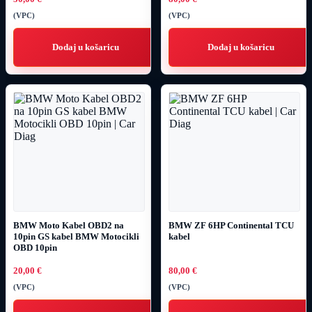
(VPC)
(VPC)
Dodaj u košaricu
Dodaj u košaricu
BMW Moto Kabel OBD2 na
BMW ZF 6HP Continental TCU
10pin GS kabel BMW Motocikli
kabel
OBD 10pin
20,00
€
80,00
€
(VPC)
(VPC)