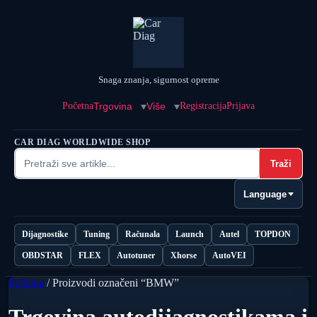
Snaga znanja, sigurnost opreme
Početna
Trgovina
Više
Registracija
Prijava
CAR DIAG WORLDWIDE SHOP
Traži
Language
Dijagnostike
Tuning
Računala
Launch
Autel
TOPDON
OBDSTAR
FLEX
Autotuner
Xhorse
AutoVEI
Početna
/ Proizvodi označeni “BMW”