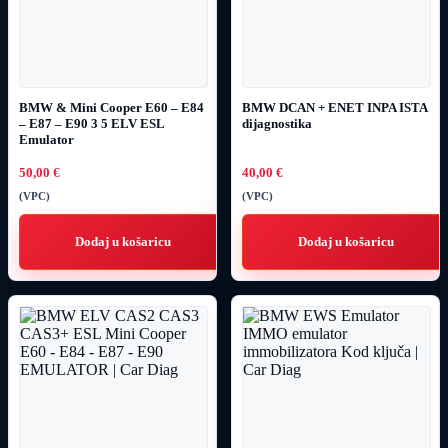
BMW & Mini Cooper E60 – E84
BMW DCAN + ENET INPA ISTA
– E87 – E90 3 5 ELV ESL
dijagnostika
Emulator
50,00
€
40,00
€
(VPC)
(VPC)
Dodaj u košaricu
Dodaj u košaricu