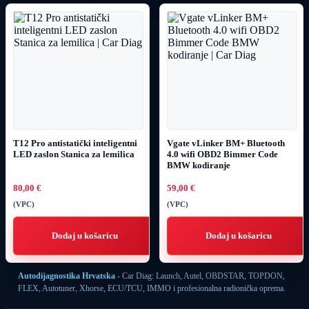
T12 Pro antistatički inteligentni
Vgate vLinker BM+ Bluetooth
LED zaslon Stanica za lemilica
4.0 wifi OBD2 Bimmer Code
BMW kodiranje
80,00
€
59,00
€
(VPC)
(VPC)
Dodaj u košaricu
Dodaj u košaricu
Autodijagnostika Hrvatska
- Car Diag: Launch, Autel, OBDSTAR, TOPDON,
FLEX, Autotuner, Xhorse, ECU/TCU, IMMO i profesionalna radionička oprema.