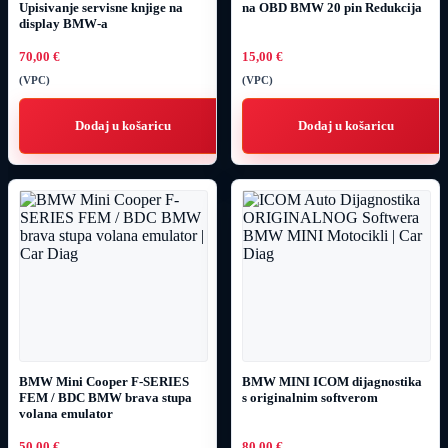
Upisivanje servisne knjige na
na OBD BMW 20 pin Redukcija
display BMW-a
70,00
€
15,00
€
(VPC)
(VPC)
Dodaj u košaricu
Dodaj u košaricu
BMW Mini Cooper F-SERIES
BMW MINI ICOM dijagnostika
FEM / BDC BMW brava stupa
s originalnim softverom
volana emulator
50,00
€
80,00
€