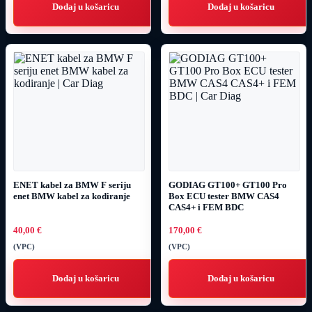
Dodaj u košaricu
Dodaj u košaricu
ENET kabel za BMW F seriju
GODIAG GT100+ GT100 Pro
enet BMW kabel za kodiranje
Box ECU tester BMW CAS4
CAS4+ i FEM BDC
40,00
€
170,00
€
(VPC)
(VPC)
Dodaj u košaricu
Dodaj u košaricu