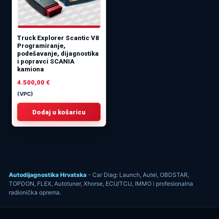
Truck Explorer Scantic V8
Programiranje,
podešavanje, dijagnostika
i popravci SCANIA
kamiona
4.500,00
€
(VPC)
Dodaj u košaricu
Autodijagnostika Hrvatska
- Car Diag: Launch, Autel, OBDSTAR,
TOPDON, FLEX, Autotuner, Xhorse, ECU/TCU, IMMO i profesionalna
radionička oprema.