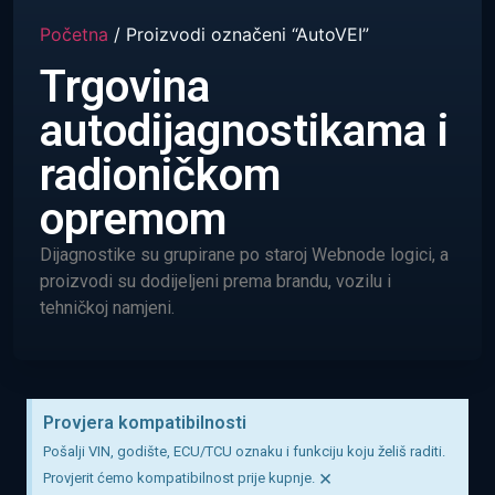
Početna
/ Proizvodi označeni “AutoVEI”
Trgovina
autodijagnostikama i
radioničkom
opremom
Dijagnostike su grupirane po staroj Webnode logici, a
proizvodi su dodijeljeni prema brandu, vozilu i
tehničkoj namjeni.
Provjera kompatibilnosti
Pošalji VIN, godište, ECU/TCU oznaku i funkciju koju želiš raditi.
×
Provjerit ćemo kompatibilnost prije kupnje.