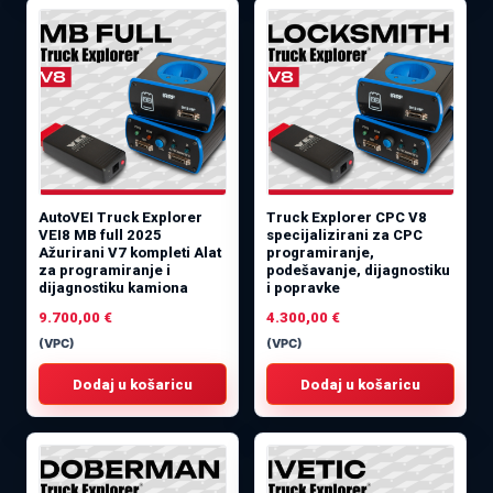
AutoVEI Truck Explorer
Truck Explorer CPC V8
VEI8 MB full 2025
specijalizirani za CPC
Ažurirani V7 kompleti Alat
programiranje,
za programiranje i
podešavanje, dijagnostiku
dijagnostiku kamiona
i popravke
9.700,00
€
4.300,00
€
(VPC)
(VPC)
Dodaj u košaricu
Dodaj u košaricu