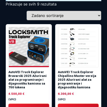
Prikazuje se svih 9 rezultata
AutoVEI Truck Explorer
AutoVEI Truck Explorer
Bravarski 2025 Ažurirani
Chipallino Master verzija
alat za programiranje i
2025 Ažurirani alat za
dijagnostiku kamiona sa
programiranje i
700 tokena
dijagnostiku kamiona
4.500,00
€
6.300,00
€
(VPC)
(VPC)