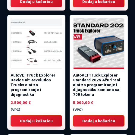
Dodaj u košaricu
Dodaj u košaricu
AutoVEI Truck Explorer
AutoVEI Truck Explorer
Device Kit Revolution
Standard 2025 Ažurirani
Trucks alat za
alat za programiranje i
programiranje i
dijagnostiku kamiona sa
dijagnostiku
700 tokena
2.500,00
€
5.000,00
€
(VPC)
(VPC)
Dodaj u košaricu
Dodaj u košaricu