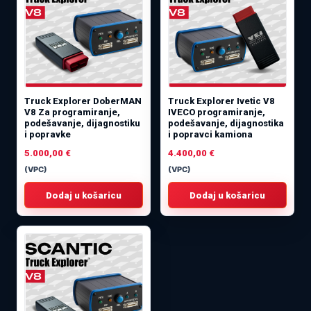
Truck Explorer DoberMAN
Truck Explorer Ivetic V8
V8 Za programiranje,
IVECO programiranje,
podešavanje, dijagnostiku
podešavanje, dijagnostika
i popravke
i popravci kamiona
5.000,00
€
4.400,00
€
(VPC)
(VPC)
Dodaj u košaricu
Dodaj u košaricu