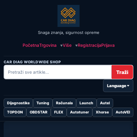
Snaga znanja, sigurnost opreme
Početna
Trgovina
Više
Registracija
Prijava
CAR DIAG WORLDWIDE SHOP
Traži
Language
Dijagnostike
Tuning
Računala
Launch
Autel
TOPDON
OBDSTAR
FLEX
Autotuner
Xhorse
AutoVEI