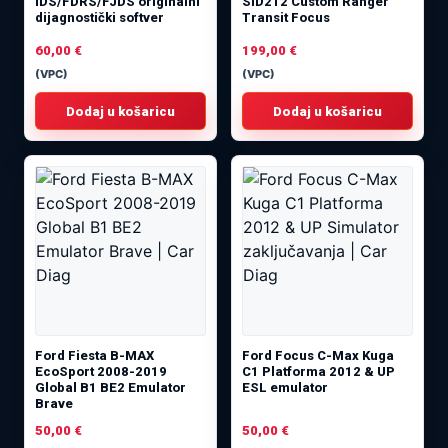
IDS/FDRS/FJDS originalni
SID212 Custom Ranger
dijagnostički softver
Transit Focus
60,00
€
199,00
€
(VPC)
(VPC)
Dodaj u košaricu
Dodaj u košaricu
Ford Fiesta B-MAX
Ford Focus C-Max Kuga
EcoSport 2008-2019
C1 Platforma 2012 & UP
Global B1 BE2 Emulator
ESL emulator
Brave
50,00
€
50,00
€