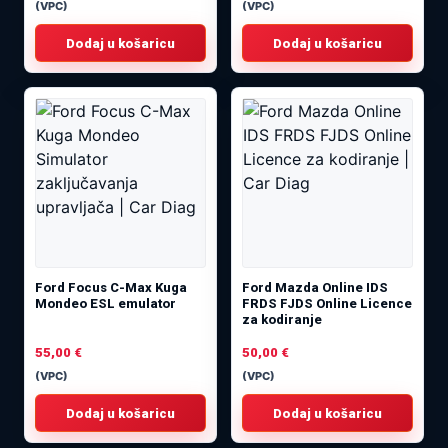
(VPC)
(VPC)
Dodaj u košaricu
Dodaj u košaricu
Ford Focus C-Max Kuga
Ford Mazda Online IDS
Mondeo ESL emulator
FRDS FJDS Online Licence
za kodiranje
55,00
€
50,00
€
(VPC)
(VPC)
Dodaj u košaricu
Dodaj u košaricu