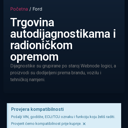
Početna
/ Ford
Trgovina
autodijagnostikama i
radioničkom
opremom
Dijagnostike su grupirane po staroj Webnode logici, a
proizvodi su dodijeljeni prema brandu, vozilu i
tehničkoj namjeni.
Provjera kompatibilnosti
Pošalji VIN, godište, ECU/TCU oznaku i funkciju koju želiš raditi.
×
Provjerit ćemo kompatibilnost prije kupnje.