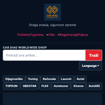
Snaga znanja, sigurnost opreme
Početna
Trgovina
Više
Registracija
Prijava
CAR DIAG WORLDWIDE SHOP
Traži
Language
Dijagnostike
Tuning
Računala
Launch
Autel
TOPDON
OBDSTAR
FLEX
Autotuner
Xhorse
AutoVEI