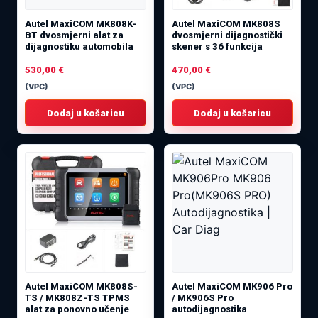
Autel MaxiCOM MK808K-
Autel MaxiCOM MK808S
BT dvosmjerni alat za
dvosmjerni dijagnostički
dijagnostiku automobila
skener s 36 funkcija
530,00
€
470,00
€
(VPC)
(VPC)
Dodaj u košaricu
Dodaj u košaricu
Autel MaxiCOM MK808S-
Autel MaxiCOM MK906 Pro
TS / MK808Z-TS TPMS
/ MK906S Pro
alat za ponovno učenje
autodijagnostika