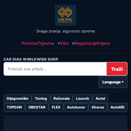
Snaga znanja, sigurnost opreme
Početna
Trgovina
Više
Registracija
Prijava
CAR DIAG WORLDWIDE SHOP
Traži
Language
Dijagnostike
Tuning
Računala
Launch
Autel
TOPDON
OBDSTAR
FLEX
Autotuner
Xhorse
AutoVEI