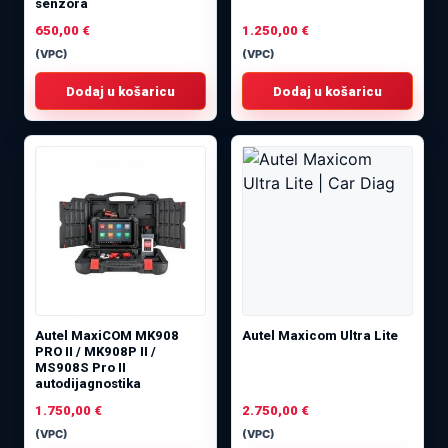
senzora
650,00
€
1.250,00
€
(VPC)
(VPC)
Dodaj u košaricu
Dodaj u košaricu
Autel MaxiCOM MK908
Autel Maxicom Ultra Lite
PRO II / MK908P II /
MS908S Pro II
autodijagnostika
1.750,00
€
2.750,00
€
(VPC)
(VPC)